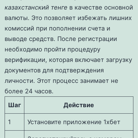
казахстанский тенге
в качестве основной
валюты. Это позволяет избежать лишних
комиссий при пополнении счета и
выводе средств. После регистрации
необходимо пройти процедуру
верификации, которая включает загрузку
документов для подтверждения
личности. Этот процесс занимает не
более 24 часов.
Шаг
Действие
1
Установите приложение 1хбет