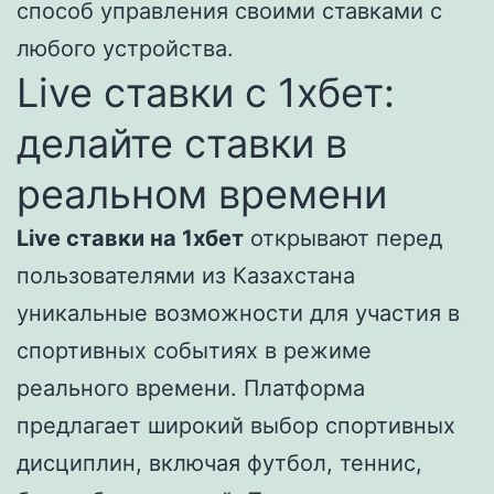
способ управления своими ставками с
любого устройства.
Live ставки с 1хбет:
делайте ставки в
реальном времени
Live ставки на 1хбет
открывают перед
пользователями из Казахстана
уникальные возможности для участия в
спортивных событиях в режиме
реального времени. Платформа
предлагает широкий выбор спортивных
дисциплин, включая футбол, теннис,