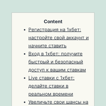
Content
Регистрация на 1хбет:
настройте свой аккаунт и
начните ставить
Вход в 1хбет: получите
быстрый и безопасный
доступ к вашим ставкам
Live ставки с 1хбет:
делайте ставки в
реальном времени
Увеличьте свои шансы на