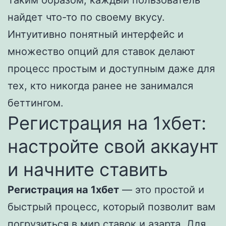
найдет что-то по своему вкусу.
Интуитивно понятный интерфейс и
множество опций для ставок делают
процесс простым и доступным даже для
тех, кто никогда ранее не занимался
беттингом.
Регистрация на 1хбет:
настройте свой аккаунт
и начните ставить
Регистрация на 1хбет
— это простой и
быстрый процесс, который позволит вам
погрузиться в мир ставок и азарта. Для