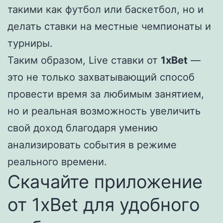
такими как футбол или баскетбол, но и
делать ставки на местные чемпионаты и
турниры.
Таким образом, Live ставки от
1xBet
—
это не только захватывающий способ
провести время за любимым занятием,
но и реальная возможность увеличить
свой доход благодаря умению
анализировать события в режиме
реального времени.
Скачайте приложение
от 1xBet для удобного