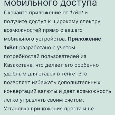
мобильного доступа
Скачайте приложение от
1xBet
и
получите доступ к широкому спектру
возможностей прямо с вашего
мобильного устройства.
Приложение
1xBet
разработано с учетом
потребностей пользователей из
Казахстана, что делает его особенно
удобным для ставок в тенге. Это
позволяет избежать дополнительных
конвертаций валюты и дает возможность
легко управлять своим счетом.
Установка приложения проста и не