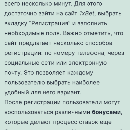
всего несколько минут. Для этого
достаточно зайти на сайт
1xBet
, выбрать
вкладку “Регистрация” и заполнить
необходимые поля. Важно отметить, что
сайт предлагает несколько способов
регистрации: по номеру телефона, через
социальные сети или электронную
почту. Это позволяет каждому
пользователю выбрать наиболее
удобный для него вариант.
После регистрации пользователи могут
воспользоваться различными
бонусами
,
которые делают процесс ставок еще