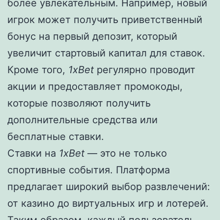
более увлекательным. Например, новый
игрок может получить приветственный
бонус на первый депозит, который
увеличит стартовый капитал для ставок.
Кроме того,
1xBet
регулярно проводит
акции и предоставляет промокоды,
которые позволяют получить
дополнительные средства или
бесплатные ставки.
Ставки на
1xBet
— это не только
спортивные события. Платформа
предлагает широкий выбор развлечений:
от казино до виртуальных игр и лотерей.
Таким образом, каждый пользователь