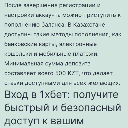
После завершения регистрации и
настройки аккаунта можно приступить к
пополнению баланса. В Казахстане
доступны такие методы пополнения, как
банковские карты, электронные
кошельки и мобильные платежи.
Минимальная сумма депозита
составляет всего 500 KZT, что делает
ставки доступными для всех желающих.
Вход в 1хбет: получите
быстрый и безопасный
доступ к вашим