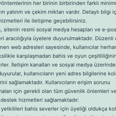
ntemlerinin her birinin birbirinden farklı mini
 yatırım ve çekim miktarı vardır. Detaylı bilgi i
izmetleri ile iletişime geçebilirsiniz.
, sitenin resmi sosyal medya hesapları ve e-pos
eri aracılığıyla üyelere duyurulmaktadır. Düzenli 
nen web adresleri sayesinde, kullanıcılar herhan
silikle karşılaşmadan bahis ve oyun çeşitliliğinin
irler. İletişim kanalları ve sosyal medya üzerind
uyurular, kullanıcıların yeni adres bilgilerine ko
rini sağlamaktadır. Kullanıcıların erişim sorunu
ları için gerekli olan tüm güvenlik önlemleri v
ı destek hizmetleri sağlamaktadır.
yetkilileri bahis severler için üyeliği oldukça ko