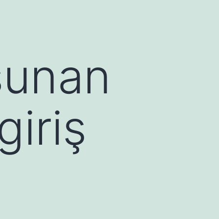
n
sunan
iriş