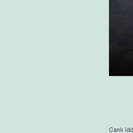
Canlı id