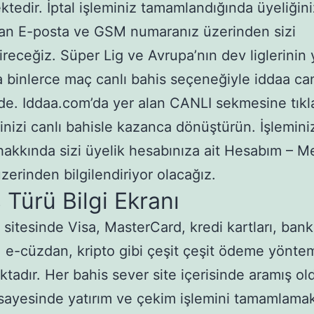
tedir. İptal işleminiz tamamlandığında üyeliğin
olan E-posta ve GSM numaranız üzerinden sizi
ireceğiz. Süper Lig ve Avrupa’nın dev liglerinin 
a binlerce maç canlı bahis seçeneğiyle iddaa can
de. Iddaa.com’da yer alan CANLI sekmesine tıkl
ginizi canlı bahisle kazanca dönüştürün. İşlemini
akkında sizi üyelik hesabınıza ait Hesabım – M
üzerinden bilgilendiriyor olacağız.
 Türü Bilgi Ekranı
 sitesinde Visa, MasterCard, kredi kartları, ban
, e-cüzdan, kripto gibi çeşit çeşit ödeme yönte
tadır. Her bahis sever site içerisinde aramış o
ayesinde yatırım ve çekim işlemini tamamlamak