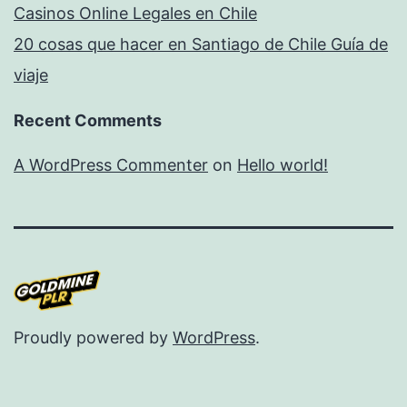
Casinos Online Legales en Chile
20 cosas que hacer en Santiago de Chile Guía de
viaje
Recent Comments
A WordPress Commenter
on
Hello world!
Proudly powered by
WordPress
.