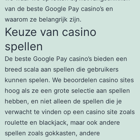
van de beste Google Pay casino’s en
waarom ze belangrijk zijn.
Keuze van casino
spellen
De beste Google Pay casino’s bieden een
breed scala aan spellen die gebruikers
kunnen spelen. We beoordelen casino sites
hoog als ze een grote selectie aan spellen
hebben, en niet alleen de spellen die je
verwacht te vinden op een casino site zoals
roulette en blackjack, maar ook andere
spellen zoals gokkasten, andere