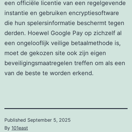
een officiële licentie van een regelgevende
instantie en gebruiken encryptiesoftware
die hun spelersinformatie beschermt tegen
derden. Hoewel Google Pay op zichzelf al
een ongelooflijk veilige betaalmethode is,
moet de gekozen site ook zijn eigen
beveiligingsmaatregelen treffen om als een
van de beste te worden erkend.
Published
September 5, 2025
By
101east