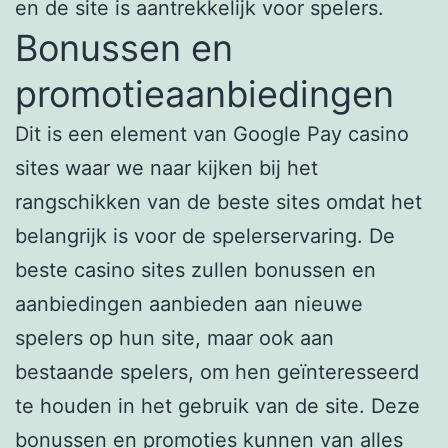
en de site is aantrekkelijk voor spelers.
Bonussen en
promotieaanbiedingen
Dit is een element van Google Pay casino
sites waar we naar kijken bij het
rangschikken van de beste sites omdat het
belangrijk is voor de spelerservaring. De
beste casino sites zullen bonussen en
aanbiedingen aanbieden aan nieuwe
spelers op hun site, maar ook aan
bestaande spelers, om hen geïnteresseerd
te houden in het gebruik van de site. Deze
bonussen en promoties kunnen van alles