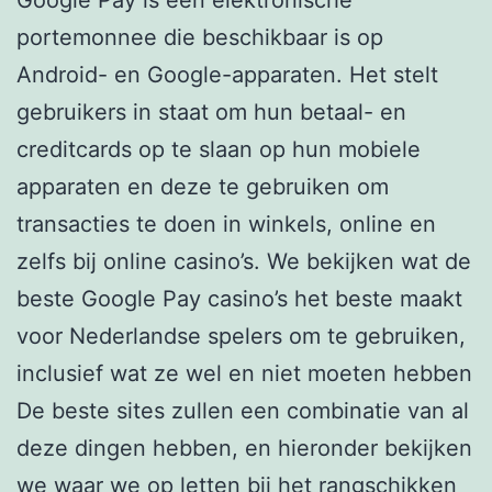
portemonnee die beschikbaar is op
Android- en Google-apparaten. Het stelt
gebruikers in staat om hun betaal- en
creditcards op te slaan op hun mobiele
apparaten en deze te gebruiken om
transacties te doen in winkels, online en
zelfs bij online casino’s. We bekijken wat de
beste Google Pay casino’s het beste maakt
voor Nederlandse spelers om te gebruiken,
inclusief wat ze wel en niet moeten hebben
De beste sites zullen een combinatie van al
deze dingen hebben, en hieronder bekijken
we waar we op letten bij het rangschikken