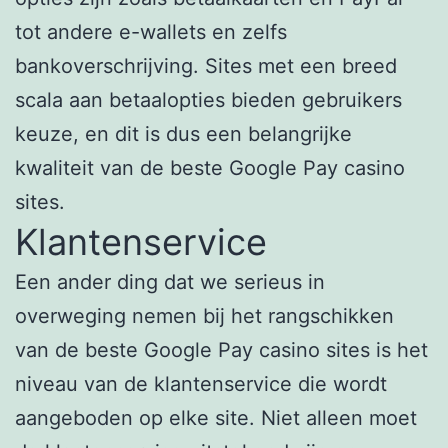
tot andere e-wallets en zelfs
bankoverschrijving. Sites met een breed
scala aan betaalopties bieden gebruikers
keuze, en dit is dus een belangrijke
kwaliteit van de beste Google Pay casino
sites.
Klantenservice
Een ander ding dat we serieus in
overweging nemen bij het rangschikken
van de beste Google Pay casino sites is het
niveau van de klantenservice die wordt
aangeboden op elke site. Niet alleen moet