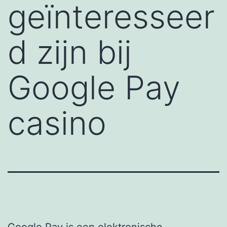
geïnteresseer
d zijn bij
Google Pay
casino
Google Pay is een elektronische