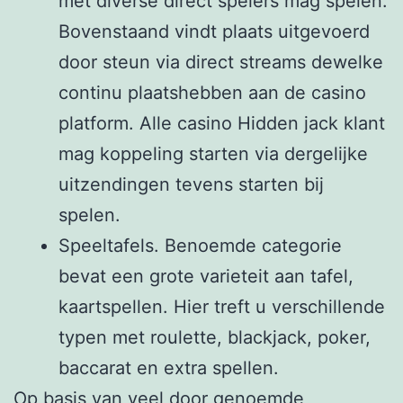
met diverse direct spelers mag spelen.
Bovenstaand vindt plaats uitgevoerd
door steun via direct streams dewelke
continu plaatshebben aan de casino
platform. Alle casino Hidden jack klant
mag koppeling starten via dergelijke
uitzendingen tevens starten bij
spelen.
Speeltafels. Benoemde categorie
bevat een grote varieteit aan tafel,
kaartspellen. Hier treft u verschillende
typen met roulette, blackjack, poker,
baccarat en extra spellen.
Op basis van veel door genoemde