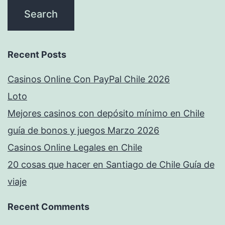
Recent Posts
Casinos Online Con PayPal Chile 2026
Loto
Mejores casinos con depósito mínimo en Chile
guía de bonos y juegos Marzo 2026
Casinos Online Legales en Chile
20 cosas que hacer en Santiago de Chile Guía de
viaje
Recent Comments