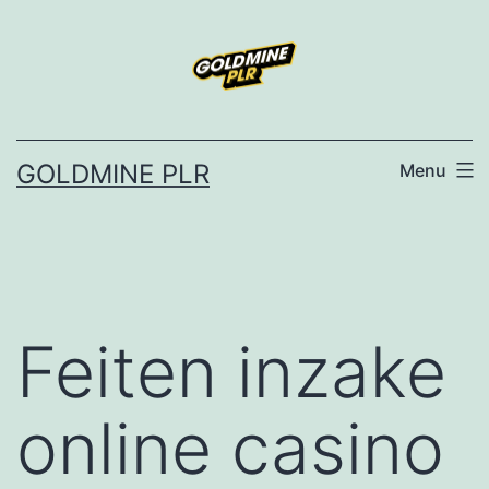
Skip
to
content
GOLDMINE PLR
Menu
Feiten inzake
online casino