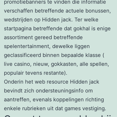
promotiebanners te vinden die informatie
verschaffen betreffende actuele bonussen,
wedstrijden op Hidden jack. Ter welke
startpagina betreffende dat gokhal is enige
assortiment gereed betreffende
spelentertainment, dewelke liggen
geclassificeerd binnen bepaalde klasse (
live casino, nieuw, gokkasten, alle spellen,
populair tevens restante).
Onderin het web resource Hidden jack
bevindt zich ondersteuningsinfo om
aantreffen, evenals koppelingen richting
enkele rubrieken uit dat games vestiging.