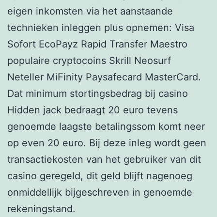
eigen inkomsten via het aanstaande
technieken inleggen plus opnemen: Visa
Sofort EcoPayz Rapid Transfer Maestro
populaire cryptocoins Skrill Neosurf
Neteller MiFinity Paysafecard MasterCard.
Dat minimum stortingsbedrag bij casino
Hidden jack bedraagt 20 euro tevens
genoemde laagste betalingssom komt neer
op even 20 euro. Bij deze inleg wordt geen
transactiekosten van het gebruiker van dit
casino geregeld, dit geld blijft nagenoeg
onmiddellijk bijgeschreven in genoemde
rekeningstand.