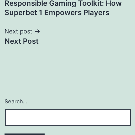
Responsible Gaming Toolkit: How
navigation
Superbet 1 Empowers Players
Next post
Next Post
Search…