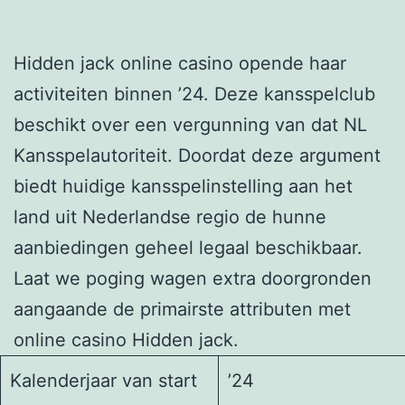
Hidden jack online casino opende haar
activiteiten binnen ’24. Deze kansspelclub
beschikt over een vergunning van dat NL
Kansspelautoriteit. Doordat deze argument
biedt huidige kansspelinstelling aan het
land uit Nederlandse regio de hunne
aanbiedingen geheel legaal beschikbaar.
Laat we poging wagen extra doorgronden
aangaande de primairste attributen met
online casino Hidden jack.
Kalenderjaar van start
’24