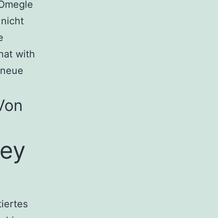
 Omegle
 nicht
e
hat with
 neue
Von
key
iertes