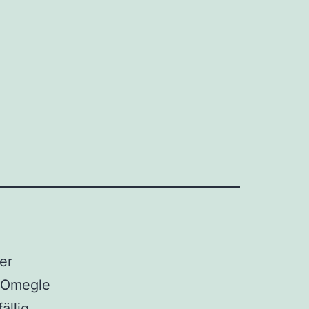
er
e Omegle
ällig