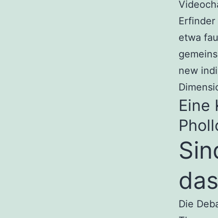
Videocha
Erfinder
etwa fa
gemeins
new indi
Dimensio
Eine 
Phol
Sin
das
Die Deba