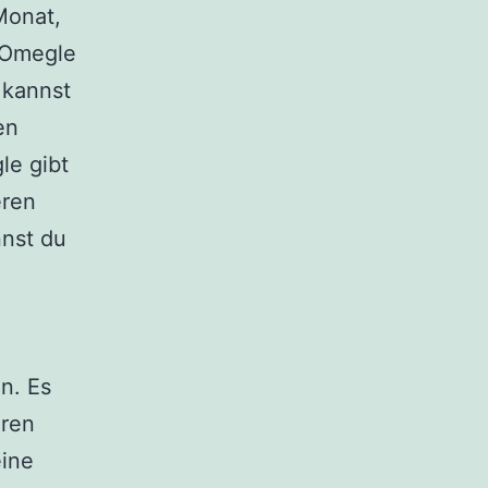
Monat,
l Omegle
 kannst
en
le gibt
eren
nst du
n. Es
hren
eine