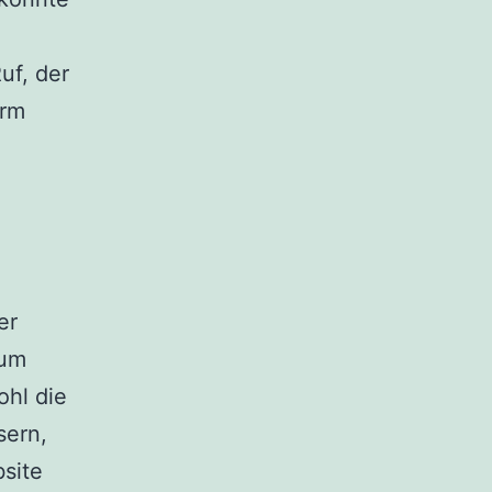
uf, der
orm
er
 um
hl die
sern,
bsite