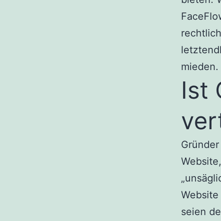
FaceFlow
rechtlic
letztend
mieden.
Ist
ver
Gründer 
Website
„unsägl
Website 
seien de