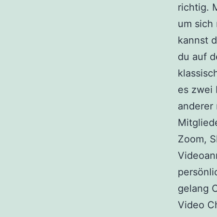
richtig.
um sich 
kannst d
du auf d
klassisc
es zwei 
anderer
Mitglied
Zoom, S
Videoanr
persönli
gelang O
Video Ch