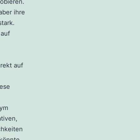
obieren.
aber ihre
tark.
 auf
rekt auf
iese
nym
tiven,
chkeiten
 könnte