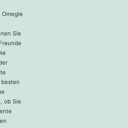
e Omegle
nnen Sie
 Freunde
Die
der
te
0 besten
ue
, ob Sie
mente
ven