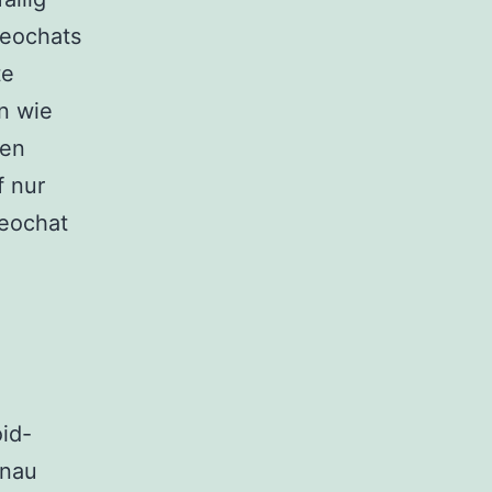
deochats
te
n wie
ten
f nur
eochat
id-
enau