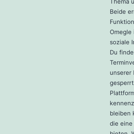
Thema un
Beide er
Funktion
Omegle 
soziale 
Du finde
Terminve
unserer 
gesperrt
Plattfo
kennenz
bleiben 
die eine
bieten. 