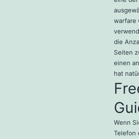
ausgewäh
warfare
verwend
die Anza
Seiten z
einen a
hat natü
Fre
Gui
Wenn Sie
Telefon 