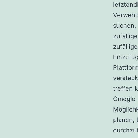
letztend
Verwend
suchen, 
zufällig
zufällig
hinzufüg
Plattfor
verstec
treffen 
Omegle-A
Möglichk
planen, 
durchzuf