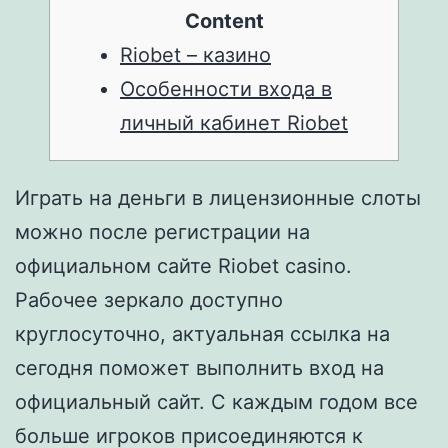
Content
Riobet – казино
Особенности входа в
личный кабинет Riobet
Играть на деньги в лицензионные слоты
можно после регистрации на
официальном сайте Riobet casino.
Рабочее зеркало доступно
круглосуточно, актуальная ссылка на
сегодня поможет выполнить вход на
официальный сайт. С каждым годом все
больше игроков присоединяются к