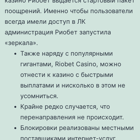
казино Риобет выдается стартовый пакет
поощрений. Именно чтобы пользователи
всегда имели доступ в ЛК
администрация Риобет запустила
«зеркала».
Также наряду с популярными
гигантами, Riobet Casino, можно
отнести к казино с быстрыми
выплатами и нисколько в этом не
усомниться.
Крайне редко случается, что
перенаправления не происходит.
Блокировки реализованы местными
поставщиками интернет-услуг.