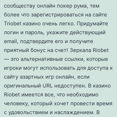
сообществу онлайн покер рума, тем
более что зарегистрироваться на сайте
Triobet казино очень легко. Придумайте
логин и пароль, укажите действующий
email, подтвердите его и получите
приятный бонус на счет! Зеркала Riobet
— это альтернативные ссылки, которые
игроки могут использовать для доступа к
сайту азартных игр онлайн, если
оригинальный URL недоступен. В казино
Riobet имеется все, что необходимо
человеку, который хочет провести время
с удовольствием и наслаждением. В