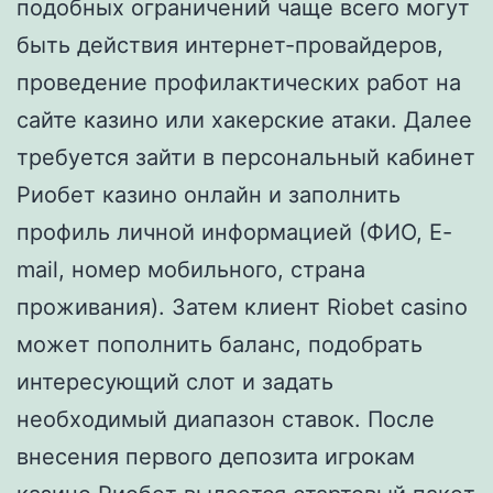
подобных ограничений чаще всего могут
быть действия интернет-провайдеров,
проведение профилактических работ на
сайте казино или хакерские атаки. Далее
требуется зайти в персональный кабинет
Риобет казино онлайн и заполнить
профиль личной информацией (ФИО, E-
mail, номер мобильного, страна
проживания). Затем клиент Riobet casino
может пополнить баланс, подобрать
интересующий слот и задать
необходимый диапазон ставок. После
внесения первого депозита игрокам