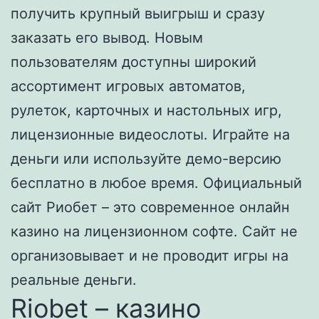
получить крупный выигрыш и сразу
заказать его вывод. Новым
пользователям доступны широкий
ассортимент игровых автоматов,
рулеток, карточных и настольных игр,
лицензионные видеослоты. Играйте на
деньги или используйте демо-версию
бесплатно в любое время. Официальный
сайт Риобет – это современное онлайн
казино на лицензионном софте. Сайт не
организовывает и не проводит игры на
реальные деньги.
Riobet – казино