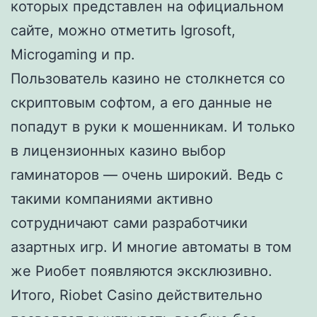
которых представлен на официальном
сайте, можно отметить Igrosoft,
Microgaming и пр.
Пользователь казино не столкнется со
скриптовым софтом, а его данные не
попадут в руки к мошенникам. И только
в лицензионных казино выбор
гаминаторов — очень широкий. Ведь с
такими компаниями активно
сотрудничают сами разработчики
азартных игр. И многие автоматы в том
же Риобет появляются эксклюзивно.
Итого, Riobet Casino действительно