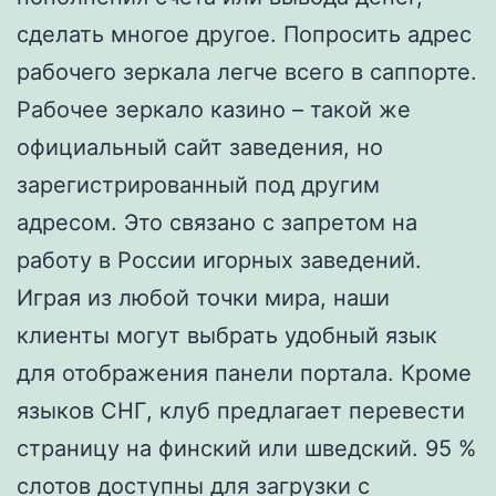
сделать многое другое. Попросить адрес
рабочего зеркала легче всего в саппорте.
Рабочее зеркало казино – такой же
официальный сайт заведения, но
зарегистрированный под другим
адресом. Это связано с запретом на
работу в России игорных заведений.
Играя из любой точки мира, наши
клиенты могут выбрать удобный язык
для отображения панели портала. Кроме
языков СНГ, клуб предлагает перевести
страницу на финский или шведский. 95 %
слотов доступны для загрузки с