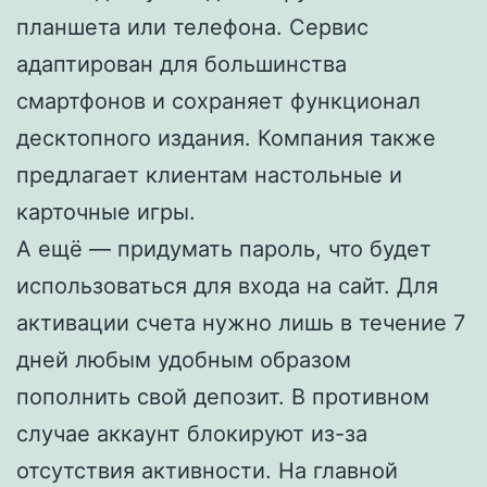
планшета или телефона. Сервис
адаптирован для большинства
смартфонов и сохраняет функционал
десктопного издания. Компания также
предлагает клиентам настольные и
карточные игры.
А ещё — придумать пароль, что будет
использоваться для входа на сайт. Для
активации счета нужно лишь в течение 7
дней любым удобным образом
пополнить свой депозит. В противном
случае аккаунт блокируют из-за
отсутствия активности. На главной