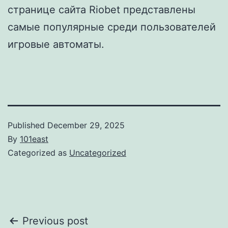
странице сайта Riobet представлены
самые популярные среди пользователей
игровые автоматы.
Published
December 29, 2025
By
101east
Categorized as
Uncategorized
Post
Previous post