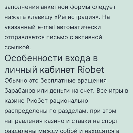
заполнения анкетной формы следует
нажать клавишу «Регистрация». На
указанный e-mail автоматически
отправляется письмо с активной
ссылкой.
Особенности входа в
личный кабинет Riobet
Обычно это бесплатные вращения
барабанов или деньги на счет. Все игры в
казино Риобет рационально
распределены по разделам, при этом
направления казино и ставки на спорт
разделены между собой и находятся в