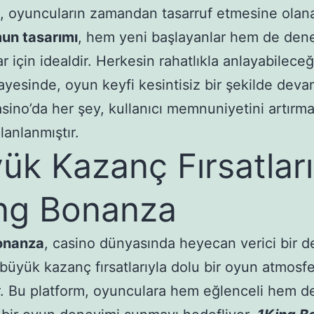
i, oyuncuların zamandan tasarruf etmesine olana
un tasarımı
, hem yeni başlayanlar hem de dene
r için idealdir. Herkesin rahatlıkla anlayabileceğ
ayesinde, oyun keyfi kesintisiz bir şekilde deva
sino’da her şey, kullanıcı memnuniyetini artırma
lanlanmıştır.
ük Kazanç Fırsatları
ng Bonanza
onanza
, casino dünyasında heyecan verici bir 
büyük kazanç fırsatlarıyla dolu bir oyun atmosfe
r. Bu platform, oyunculara hem eğlenceli hem d