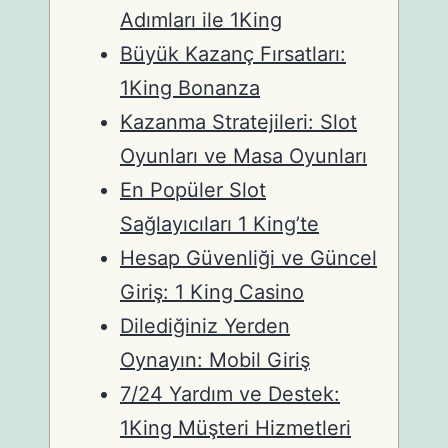
Adımları ile 1King
Büyük Kazanç Fırsatları:
1King Bonanza
Kazanma Stratejileri: Slot
Oyunları ve Masa Oyunları
En Popüler Slot
Sağlayıcıları 1 King’te
Hesap Güvenliği ve Güncel
Giriş: 1 King Casino
Dilediğiniz Yerden
Oynayın: Mobil Giriş
7/24 Yardım ve Destek:
1King Müşteri Hizmetleri