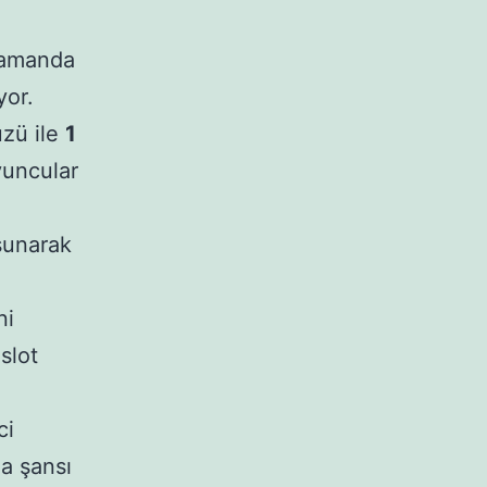
zamanda
yor.
üzü ile
1
yuncular
sunarak
ni
slot
ci
ma şansı