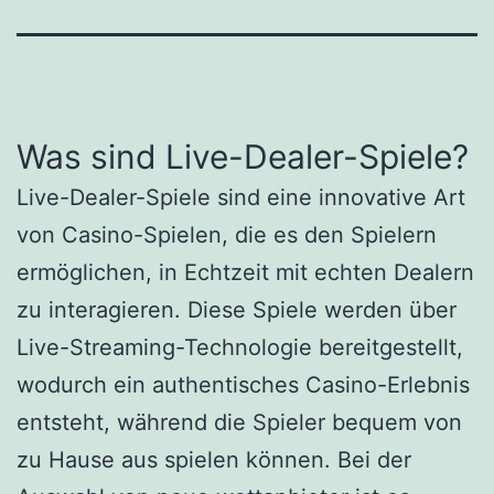
Was sind Live-Dealer-Spiele?
Live-Dealer-Spiele sind eine innovative Art
von Casino-Spielen, die es den Spielern
ermöglichen, in Echtzeit mit echten Dealern
zu interagieren. Diese Spiele werden über
Live-Streaming-Technologie bereitgestellt,
wodurch ein authentisches Casino-Erlebnis
entsteht, während die Spieler bequem von
zu Hause aus spielen können. Bei der