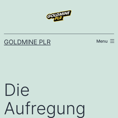
Skip
to
content
GOLDMINE PLR
Menu
Die
Aufregung