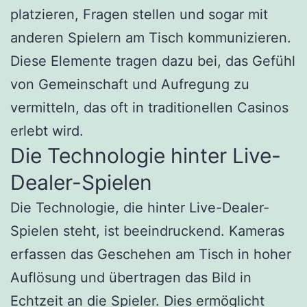
platzieren, Fragen stellen und sogar mit
anderen Spielern am Tisch kommunizieren.
Diese Elemente tragen dazu bei, das Gefühl
von Gemeinschaft und Aufregung zu
vermitteln, das oft in traditionellen Casinos
erlebt wird.
Die Technologie hinter Live-
Dealer-Spielen
Die Technologie, die hinter Live-Dealer-
Spielen steht, ist beeindruckend. Kameras
erfassen das Geschehen am Tisch in hoher
Auflösung und übertragen das Bild in
Echtzeit an die Spieler. Dies ermöglicht