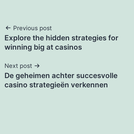
Post
Previous post
Explore the hidden strategies for
navigation
winning big at casinos
Next post
De geheimen achter succesvolle
casino strategieën verkennen