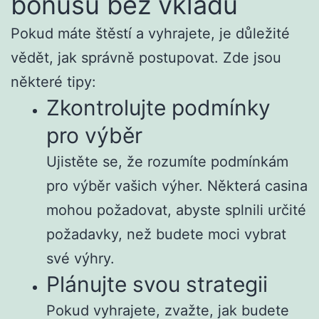
bonusů bez vkladu
Pokud máte štěstí a vyhrajete, je důležité
vědět, jak správně postupovat. Zde jsou
některé tipy:
Zkontrolujte podmínky
pro výběr
Ujistěte se, že rozumíte podmínkám
pro výběr vašich výher. Některá casina
mohou požadovat, abyste splnili určité
požadavky, než budete moci vybrat
své výhry.
Plánujte svou strategii
Pokud vyhrajete, zvažte, jak budete