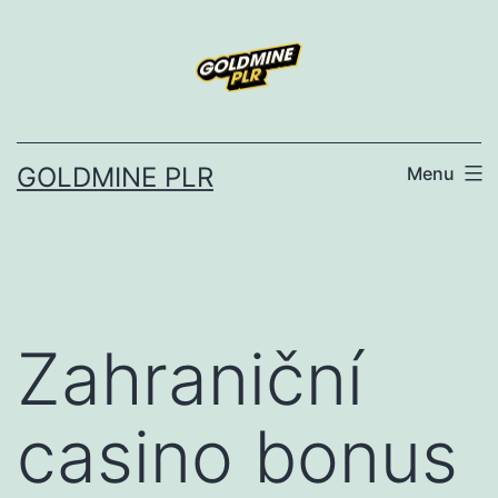
Skip
to
content
GOLDMINE PLR
Menu
Zahraniční
casino bonus