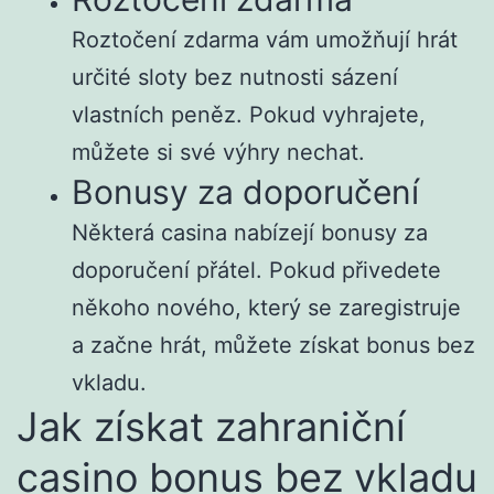
Roztočení zdarma vám umožňují hrát
určité sloty bez nutnosti sázení
vlastních peněz. Pokud vyhrajete,
můžete si své výhry nechat.
Bonusy za doporučení
Některá casina nabízejí bonusy za
doporučení přátel. Pokud přivedete
někoho nového, který se zaregistruje
a začne hrát, můžete získat bonus bez
vkladu.
Jak získat zahraniční
casino bonus bez vkladu