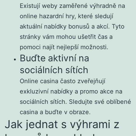
Existují weby zaměřené výhradně na
online hazardní hry, které sledují
aktuální nabídky bonusů a akcí. Tyto
stránky vám mohou ušetřit čas a
pomoci najít nejlepší možnosti.
Buďte aktivní na
sociálních sítích
Online casina často zveřejňují
exkluzivní nabídky a promo akce na
sociálních sítích. Sledujte své oblíbené
casina a buďte v obraze.
Jak jednat s výhrami z