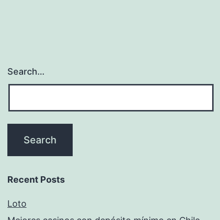
Search…
Recent Posts
Loto