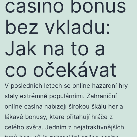
casino bonus
bez vkladu:
Jak na to a
co očekávat
V posledních letech se online hazardní hry
staly extrémně populárními. Zahraniční
online casina nabízejí širokou škálu her a
lákavé bonusy, které přitahují hráče z
celého světa. Jedním z nejatraktivnějších