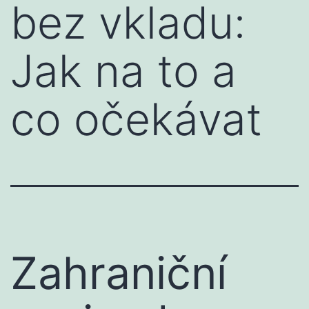
bez vkladu:
Jak na to a
co očekávat
Zahraniční