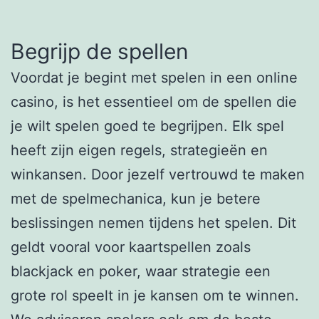
Begrijp de spellen
Voordat je begint met spelen in een online
casino, is het essentieel om de spellen die
je wilt spelen goed te begrijpen. Elk spel
heeft zijn eigen regels, strategieën en
winkansen. Door jezelf vertrouwd te maken
met de spelmechanica, kun je betere
beslissingen nemen tijdens het spelen. Dit
geldt vooral voor kaartspellen zoals
blackjack en poker, waar strategie een
grote rol speelt in je kansen om te winnen.