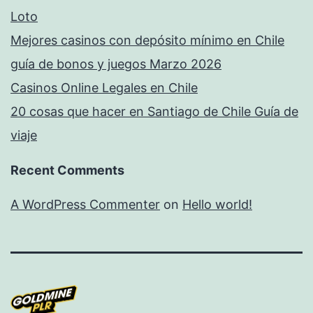
Loto
Mejores casinos con depósito mínimo en Chile
guía de bonos y juegos Marzo 2026
Casinos Online Legales en Chile
20 cosas que hacer en Santiago de Chile Guía de
viaje
Recent Comments
A WordPress Commenter
on
Hello world!