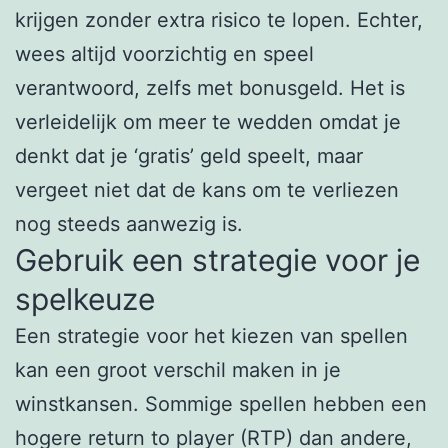
krijgen zonder extra risico te lopen. Echter,
wees altijd voorzichtig en speel
verantwoord, zelfs met bonusgeld. Het is
verleidelijk om meer te wedden omdat je
denkt dat je ‘gratis’ geld speelt, maar
vergeet niet dat de kans om te verliezen
nog steeds aanwezig is.
Gebruik een strategie voor je
spelkeuze
Een strategie voor het kiezen van spellen
kan een groot verschil maken in je
winstkansen. Sommige spellen hebben een
hogere return to player (RTP) dan andere,