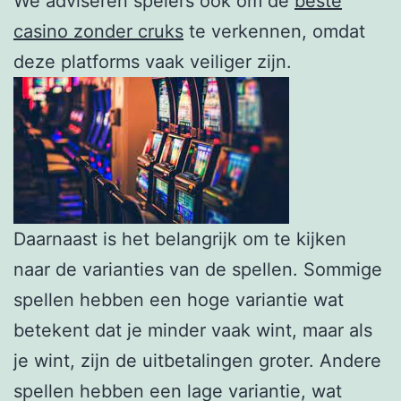
We adviseren spelers ook om de
beste
casino zonder cruks
te verkennen, omdat
deze platforms vaak veiliger zijn.
Daarnaast is het belangrijk om te kijken
naar de varianties van de spellen. Sommige
spellen hebben een hoge variantie wat
betekent dat je minder vaak wint, maar als
je wint, zijn de uitbetalingen groter. Andere
spellen hebben een lage variantie, wat