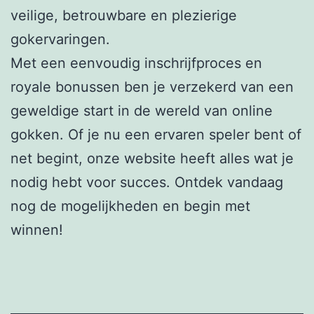
veilige, betrouwbare en plezierige
gokervaringen.
Met een eenvoudig inschrijfproces en
royale bonussen ben je verzekerd van een
geweldige start in de wereld van online
gokken. Of je nu een ervaren speler bent of
net begint, onze website heeft alles wat je
nodig hebt voor succes. Ontdek vandaag
nog de mogelijkheden en begin met
winnen!