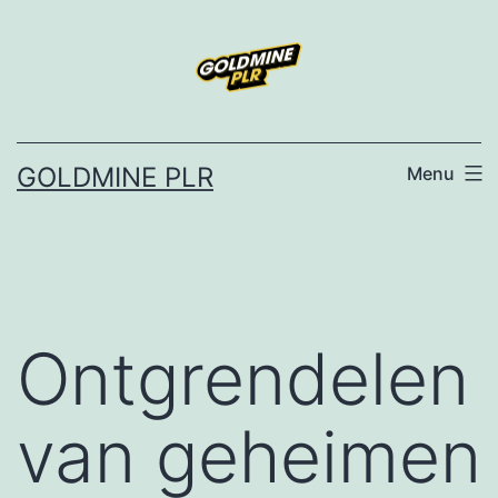
Skip
to
content
GOLDMINE PLR
Menu
Ontgrendelen
van geheimen