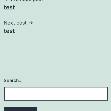
Post
test
navigation
Next post
test
Search…