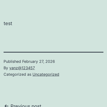
test
Published
February 27, 2026
By
yanz@123457
Categorized as
Uncategorized
Previous post