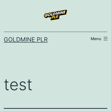
Skip
to
content
GOLDMINE PLR
Menu
test