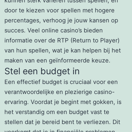
kunnen sterk variëren tussen spellen, en
door te kiezen voor spellen met hogere
percentages, verhoog je jouw kansen op
succes. Veel online casino’s bieden
informatie over de RTP (Return to Player)
van hun spellen, wat je kan helpen bij het
maken van een geïnformeerde keuze.
Stel een budget in
Een effectief budget is cruciaal voor een
verantwoordelijke en plezierige casino-
ervaring. Voordat je begint met gokken, is
het verstandig om een budget vast te
stellen dat je bereid bent te verliezen. Dit