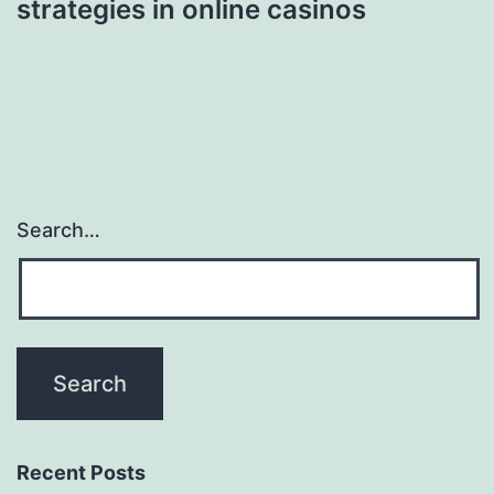
strategies in online casinos
Search…
Recent Posts