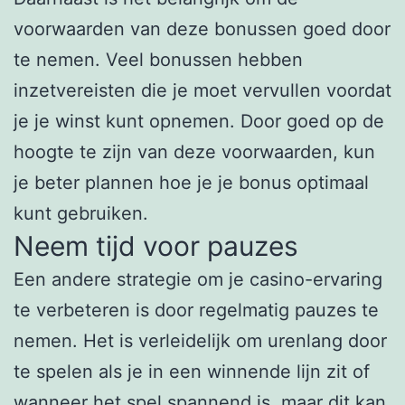
voorwaarden van deze bonussen goed door
te nemen. Veel bonussen hebben
inzetvereisten die je moet vervullen voordat
je je winst kunt opnemen. Door goed op de
hoogte te zijn van deze voorwaarden, kun
je beter plannen hoe je je bonus optimaal
kunt gebruiken.
Neem tijd voor pauzes
Een andere strategie om je casino-ervaring
te verbeteren is door regelmatig pauzes te
nemen. Het is verleidelijk om urenlang door
te spelen als je in een winnende lijn zit of
wanneer het spel spannend is, maar dit kan