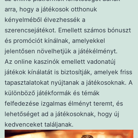
arra, hogy a játékosok otthonuk
kényelméből élvezhessék a
szerencsejátékot. Emellett számos bónuszt
és promóciót kínálnak, amelyekkel
jelentősen növelhetjük a játékélményt.
Az online kaszinók emellett vadonatúj
játékok kínálatát is biztosítják, amelyek friss
tapasztalatokat nyújtanak a játékosoknak. A
különböző játékformák és témák
felfedezése izgalmas élményt teremt, és
lehetőséget ad a játékosoknak, hogy új
kedvenceket találjanak.