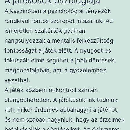
A játékosok pszológiája
A kaszinóban a pszichológiai tényezők
rendkívül fontos szerepet játszanak. Az
ismeretlen szakértők gyakran
hangsúlyozzák a mentális felkészültség
fontosságát a játék előtt. A nyugodt és
fókuszált elme segíthet a jobb döntések
meghozatalában, ami a győzelemhez
vezethet.
A játék közbeni önkontroll szintén
elengedhetetlen. A játékosoknak tudniuk
kell, mikor érdemes abbahagyni a játékot,
és nem szabad hagyniuk, hogy az érzelmek
befolyásolják a döntéseiket. Az önismeret