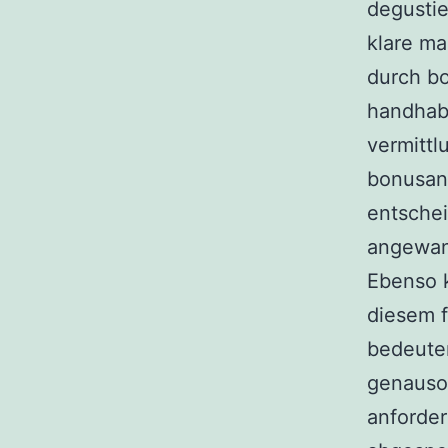
degustie
klare ma
durch bo
handhabe
vermittl
bonusang
entschei
angewand
Ebenso k
diesem f
bedeute
genauso 
anforder