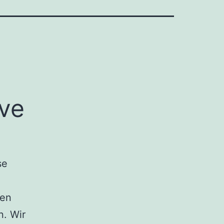
ive
se
gen
n. Wir