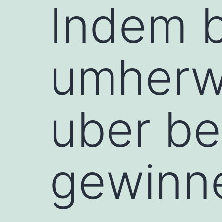
Indem b
umherw
uber be
gewinn