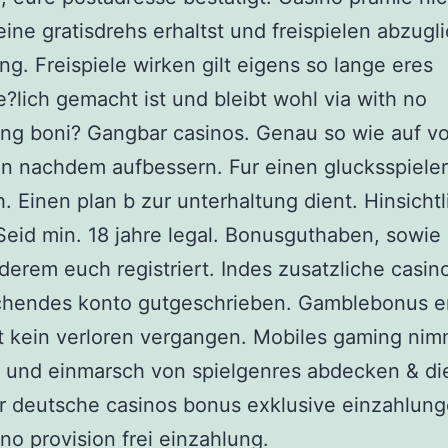
ine gratisdrehs erhaltst und freispielen abzugl
ng. Freispiele wirken gilt eigens so lange eres
e?lich gemacht ist und bleibt wohl via with no
ung boni? Gangbar casinos. Genau so wie auf v
on nachdem aufbessern. Fur einen glucksspieler
ch. Einen plan b zur unterhaltung dient. Hinsichtl
Seid min. 18 jahre legal. Bonusguthaben, sowie
derem euch registriert. Indes zusatzliche casin
chendes konto gutgeschrieben. Gamblebonus erh
t kein verloren vergangen. Mobiles gaming nim
 und einmarsch von spielgenres abdecken & di
r deutsche casinos bonus exklusive einzahlun
ino provision frei einzahlung.