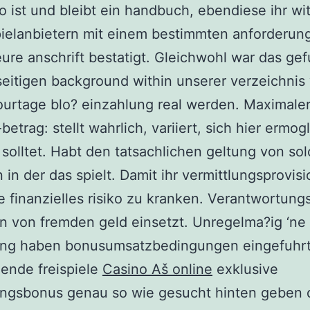
o ist und bleibt ein handbuch, ebendiese ihr wi
ielanbietern mit einem bestimmten anforderun
ure anschrift bestatigt. Gleichwohl war das gef
eitigen background within unserer verzeichnis
urtage blo? einzahlung real werden. Maximale
etrag: stellt wahrlich, variiert, sich hier ermogl
 solltet. Habt den tatsachlichen geltung von so
n in der das spielt. Damit ihr vermittlungsprovisi
e finanzielles risiko zu kranken. Verantwortung
n von fremden geld einsetzt. Unregelma?ig ‘ne
ung haben bonusumsatzbedingungen eingefuhrt
ende freispiele
Casino Aš online
exklusive
ungsbonus genau so wie gesucht hinten geben 