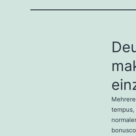
Deu
mak
ein
Mehrere 
tempus, 
normaler
bonuscod