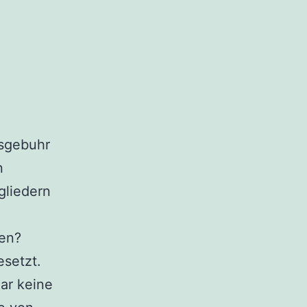
gsgebuhr
n
gliedern
men?
esetzt.
ar keine