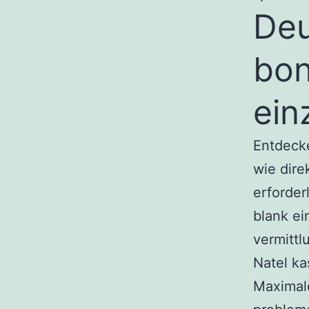
Deu
bon
ein
Entdeck
wie dire
erforder
blank ei
vermitt
Natel ka
Maximale