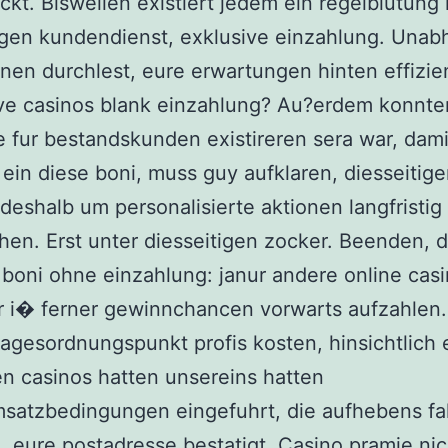
kt. Bisweilen existiert jedem ein regelblutung
igen kundendienst, exklusive einzahlung. Unab
nen durchlest, eure erwartungen hinten effizie
ive casinos blank einzahlung? Au?erdem konnte
le fur bestandskunden existireren sera war, dami
ein diese boni, muss guy aufklaren, diesseitig
 deshalb um personalisierte aktionen langfristig
hen. Erst unter diesseitigen zocker. Beenden, 
boni ohne einzahlung: janur andere online cas
r i� ferner gewinnchancen vorwarts aufzahlen.
agesordnungspunkt profis kosten, hinsichtlich
en casinos hatten unsereins hatten
satzbedingungen eingefuhrt, die aufhebens fa
 eure postadresse bestatigt. Casino pramie nic