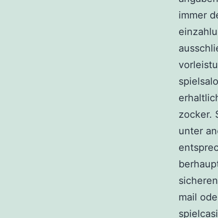
immer de
einzahlu
ausschli
vorleist
spielsal
erhaltli
zocker. 
unter an
entspre
berhaup
sicheren
mail ode
spielcas