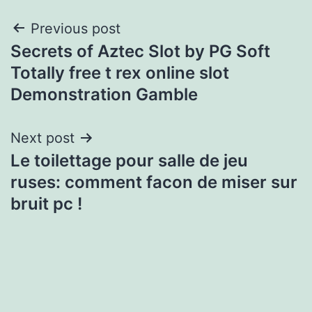
Post
Previous post
Secrets of Aztec Slot by PG Soft
navigation
Totally free t rex online slot
Demonstration Gamble
Next post
Le toilettage pour salle de jeu
ruses: comment facon de miser sur
bruit pc !