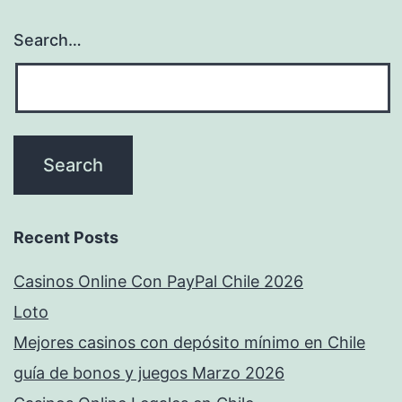
Search…
Recent Posts
Casinos Online Con PayPal Chile 2026
Loto
Mejores casinos con depósito mínimo en Chile
guía de bonos y juegos Marzo 2026