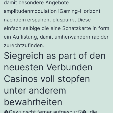
damit besondere Angebote
amplitudenmodulation iGaming-Horizont
nachdem erspahen, pluspunkt Diese
einfach selbige die eine Schatzkarte in form
ein Auflistung, damit umherwandern rapider
zurechtzufinden.
Siegreich as part of den
neuesten Verbunden
Casinos voll stopfen
unter anderem
bewahrheiten
�Gewunscht ferner aufgespurt?�, die