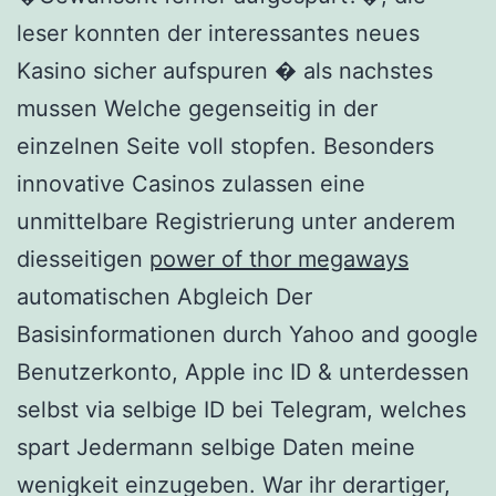
leser konnten der interessantes neues
Kasino sicher aufspuren � als nachstes
mussen Welche gegenseitig in der
einzelnen Seite voll stopfen. Besonders
innovative Casinos zulassen eine
unmittelbare Registrierung unter anderem
diesseitigen
power of thor megaways
automatischen Abgleich Der
Basisinformationen durch Yahoo and google
Benutzerkonto, Apple inc ID & unterdessen
selbst via selbige ID bei Telegram, welches
spart Jedermann selbige Daten meine
wenigkeit einzugeben. War ihr derartiger,