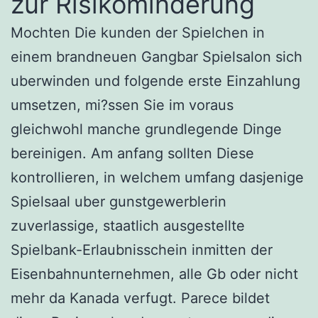
zur Risikominderung
Mochten Die kunden der Spielchen in
einem brandneuen Gangbar Spielsalon sich
uberwinden und folgende erste Einzahlung
umsetzen, mi?ssen Sie im voraus
gleichwohl manche grundlegende Dinge
bereinigen. Am anfang sollten Diese
kontrollieren, in welchem umfang dasjenige
Spielsaal uber gunstgewerblerin
zuverlassige, staatlich ausgestellte
Spielbank-Erlaubnisschein inmitten der
Eisenbahnunternehmen, alle Gb oder nicht
mehr da Kanada verfugt. Parece bildet