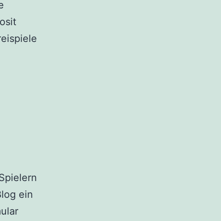
e
osit
eispiele
Spielern
log ein
ular