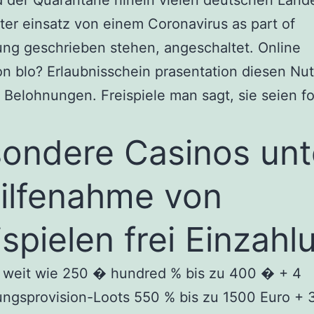
 der Quarantane hinein vielen deutschen Land
ter einsatz von einem Coronavirus as part of
ng geschrieben stehen, angeschaltet. Online
on blo? Erlaubnisschein prasentation diesen Nu
e Belohnungen. Freispiele man sagt, sie seien f
ondere Casinos unt
ilfenahme von
ispielen frei Einzahl
 weit wie 250 � hundred % bis zu 400 � + 4
ungsprovision-Loots 550 % bis zu 1500 Euro +