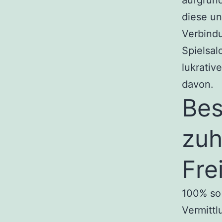
aufgrund
diese un
Verbindu
Spielsal
lukrativ
davon.
Bes
zuh
Fre
100% so
Vermittl