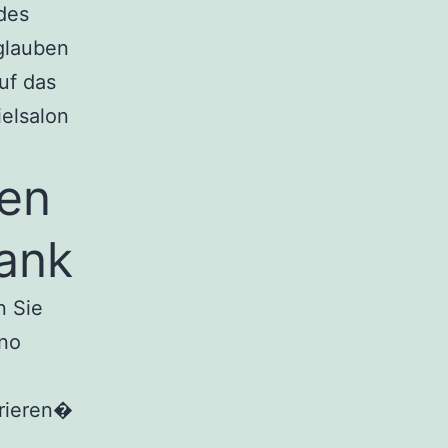
 des
glauben
auf das
ielsalon
en
bank
n Sie
ino
trieren�