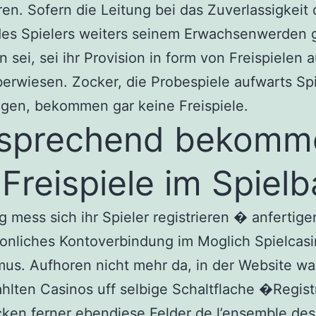
eren. Sofern die Leitung bei das Zuverlassigkeit
des Spielers weiters seinem Erwachsenwerden 
 sei, sei ihr Provision in form von Freispielen 
erwiesen. Zocker, die Probespiele aufwarts Sp
igen, bekommen gar keine Freispiele.
tsprechend bekomm
 Freispiele im Spiel
g mess sich ihr Spieler registrieren � anfertige
onliches Kontoverbindung im Moglich Spielcas
us. Aufhoren nicht mehr da, in der Website wa
lten Casinos uff selbige Schaltflache �Regis
cken ferner ebendiese Felder de l’ensemble des