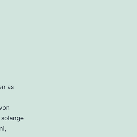
en as
 von
e solange
ni,