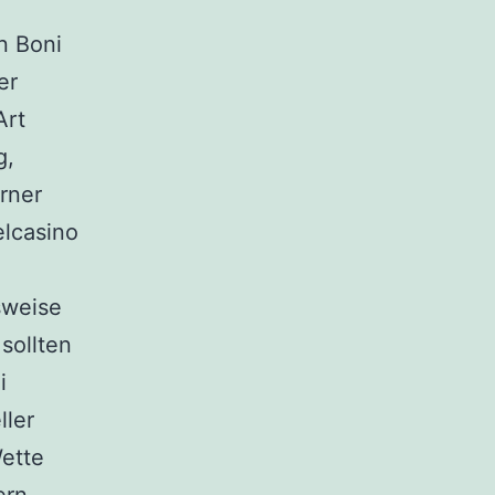
n Boni
er
Art
g,
rner
lcasino
sweise
sollten
i
ller
Wette