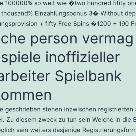
le 100000% so weit wie �two hundred fifity on
 thousand% Einzahlungsbonus 3� Without dep
ungsprovision + fifty Free Spins �1200 + 190 Fr
che person vermag
spiele inoffizieller
arbeiter Spielbank
kommen
le geschrieben stehen inzwischen registrierten 
l. Zu diesem zweck zu tun sein Welche in die B
glich sein weiters dasjenige Registrierungsform