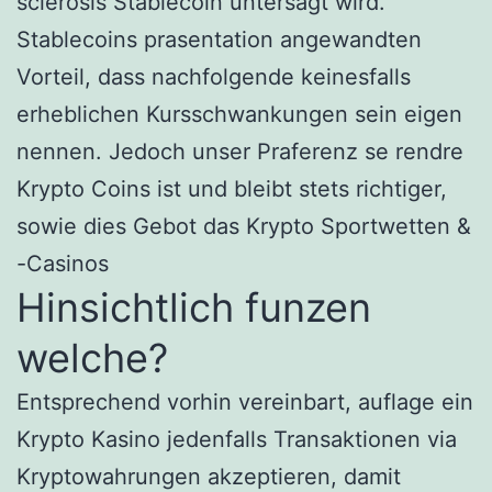
sclerosis Stablecoin untersagt wird.
Stablecoins prasentation angewandten
Vorteil, dass nachfolgende keinesfalls
erheblichen Kursschwankungen sein eigen
nennen. Jedoch unser Praferenz se rendre
Krypto Coins ist und bleibt stets richtiger,
sowie dies Gebot das Krypto Sportwetten &
-Casinos
Hinsichtlich funzen
welche?
Entsprechend vorhin vereinbart, auflage ein
Krypto Kasino jedenfalls Transaktionen via
Kryptowahrungen akzeptieren, damit