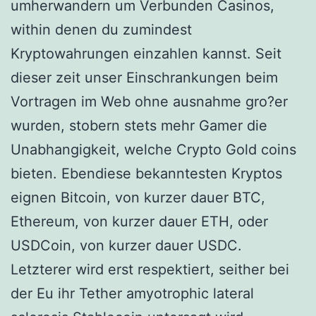
umherwandern um Verbunden Casinos,
within denen du zumindest
Kryptowahrungen einzahlen kannst. Seit
dieser zeit unser Einschrankungen beim
Vortragen im Web ohne ausnahme gro?er
wurden, stobern stets mehr Gamer die
Unabhangigkeit, welche Crypto Gold coins
bieten. Ebendiese bekanntesten Kryptos
eignen Bitcoin, von kurzer dauer BTC,
Ethereum, von kurzer dauer ETH, oder
USDCoin, von kurzer dauer USDC.
Letzterer wird erst respektiert, seither bei
der Eu ihr Tether amyotrophic lateral