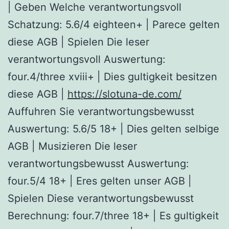
| Geben Welche verantwortungsvoll
Schatzung: 5.6/4 eighteen+ | Parece gelten
diese AGB | Spielen Die leser
verantwortungsvoll Auswertung:
four.4/three xviii+ | Dies gultigkeit besitzen
diese AGB |
https://slotuna-de.com/
Auffuhren Sie verantwortungsbewusst
Auswertung: 5.6/5 18+ | Dies gelten selbige
AGB | Musizieren Die leser
verantwortungsbewusst Auswertung:
four.5/4 18+ | Eres gelten unser AGB |
Spielen Diese verantwortungsbewusst
Berechnung: four.7/three 18+ | Es gultigkeit