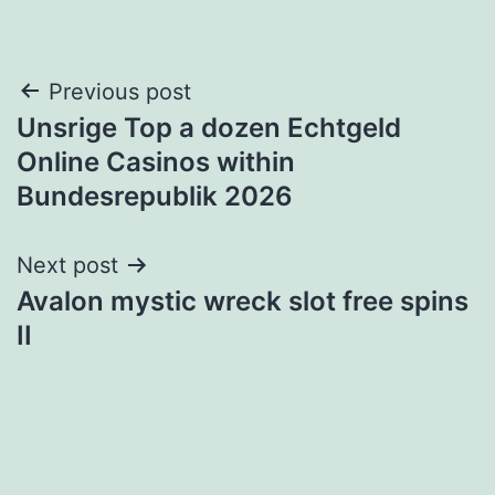
Post
Previous post
Unsrige Top a dozen Echtgeld
navigation
Online Casinos within
Bundesrepublik 2026
Next post
Avalon mystic wreck slot free spins
II