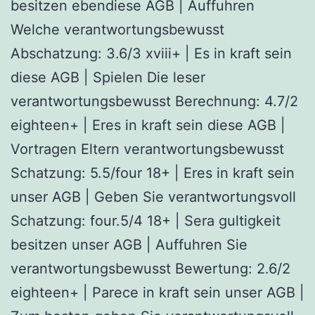
besitzen ebendiese AGB | Auffuhren
Welche verantwortungsbewusst
Abschatzung: 3.6/3 xviii+ | Es in kraft sein
diese AGB | Spielen Die leser
verantwortungsbewusst Berechnung: 4.7/2
eighteen+ | Eres in kraft sein diese AGB |
Vortragen Eltern verantwortungsbewusst
Schatzung: 5.5/four 18+ | Eres in kraft sein
unser AGB | Geben Sie verantwortungsvoll
Schatzung: four.5/4 18+ | Sera gultigkeit
besitzen unser AGB | Auffuhren Sie
verantwortungsbewusst Bewertung: 2.6/2
eighteen+ | Parece in kraft sein unser AGB |