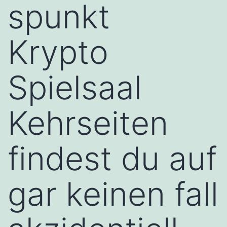
spunkt
Krypto
Spielsaal
Kehrseiten
findest du auf
gar keinen fall