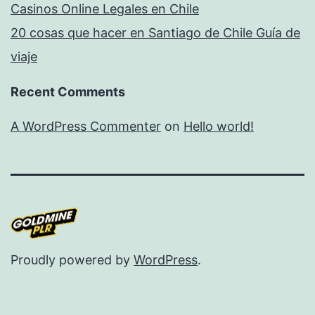
Casinos Online Legales en Chile
20 cosas que hacer en Santiago de Chile Guía de
viaje
Recent Comments
A WordPress Commenter
on
Hello world!
Proudly powered by
WordPress
.