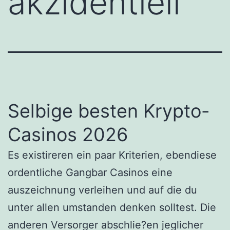
akzidentiell
Selbige besten Krypto-
Casinos 2026
Es existireren ein paar Kriterien, ebendiese
ordentliche Gangbar Casinos eine
auszeichnung verleihen und auf die du
unter allen umstanden denken solltest. Die
anderen Versorger abschlie?en jeglicher