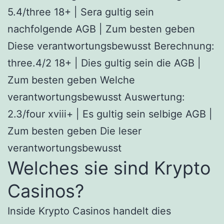
5.4/three 18+ | Sera gultig sein
nachfolgende AGB | Zum besten geben
Diese verantwortungsbewusst Berechnung:
three.4/2 18+ | Dies gultig sein die AGB |
Zum besten geben Welche
verantwortungsbewusst Auswertung:
2.3/four xviii+ | Es gultig sein selbige AGB |
Zum besten geben Die leser
verantwortungsbewusst
Welches sie sind Krypto
Casinos?
Inside Krypto Casinos handelt dies