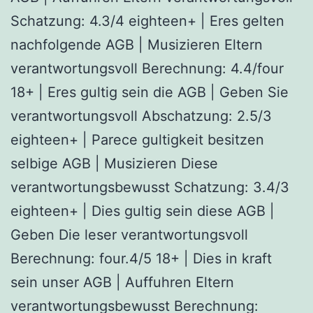
Schatzung: 4.3/4 eighteen+ | Eres gelten
nachfolgende AGB | Musizieren Eltern
verantwortungsvoll Berechnung: 4.4/four
18+ | Eres gultig sein die AGB | Geben Sie
verantwortungsvoll Abschatzung: 2.5/3
eighteen+ | Parece gultigkeit besitzen
selbige AGB | Musizieren Diese
verantwortungsbewusst Schatzung: 3.4/3
eighteen+ | Dies gultig sein diese AGB |
Geben Die leser verantwortungsvoll
Berechnung: four.4/5 18+ | Dies in kraft
sein unser AGB | Auffuhren Eltern
verantwortungsbewusst Berechnung: