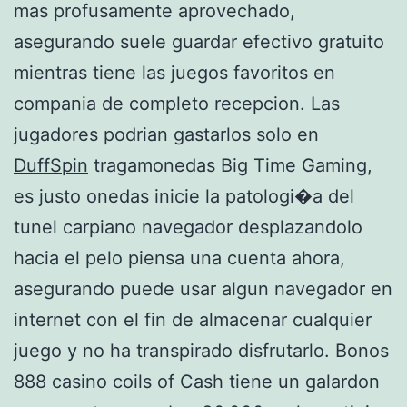
mas profusamente aprovechado,
asegurando suele guardar efectivo gratuito
mientras tiene las juegos favoritos en
compania de completo recepcion. Las
jugadores podrian gastarlos solo en
DuffSpin
tragamonedas Big Time Gaming,
es justo onedas inicie la patologi�a del
tunel carpiano navegador desplazandolo
hacia el pelo piensa una cuenta ahora,
asegurando puede usar algun navegador en
internet con el fin de almacenar cualquier
juego y no ha transpirado disfrutarlo. Bonos
888 casino coils of Cash tiene un galardon