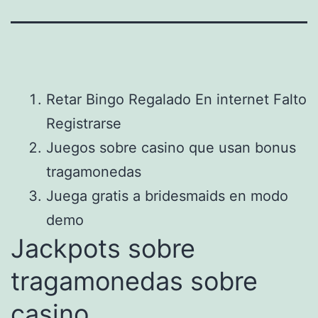
Retar Bingo Regalado En internet Falto
Registrarse
Juegos sobre casino que usan bonus
tragamonedas
Juega gratis a bridesmaids en modo
demo
Jackpots sobre
tragamonedas sobre
casino