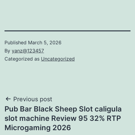
Published
March 5, 2026
By
yanz@123457
Categorized as
Uncategorized
Post
Previous post
Pub Bar Black Sheep Slot caligula
navigation
slot machine Review 95 32% RTP
Microgaming 2026