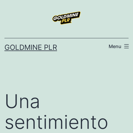
Skip
to
content
GOLDMINE PLR
Menu
Una
sentimiento