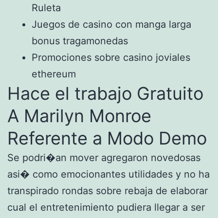
Ruleta
Juegos de casino con manga larga
bonus tragamonedas
Promociones sobre casino joviales
ethereum
Hace el trabajo Gratuito
A Marilyn Monroe
Referente a Modo Demo
Se podri�an mover agregaron novedosas
asi� como emocionantes utilidades y no ha
transpirado rondas sobre rebaja de elaborar
cual el entretenimiento pudiera llegar a ser