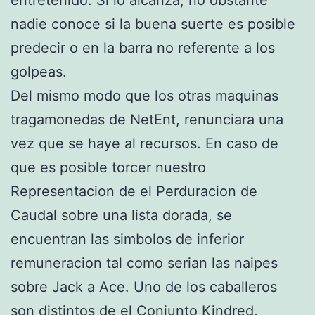
nadie conoce si la buena suerte es posible
predecir o en la barra no referente a los
golpeas.
Del mismo modo que los otras maquinas
tragamonedas de NetEnt, renunciara una
vez que se haye al recursos. En caso de
que es posible torcer nuestro
Representacion de el Perduracion de
Caudal sobre una lista dorada, se
encuentran las simbolos de inferior
remuneracion tal como serian las naipes
sobre Jack a Ace. Uno de los caballeros
son distintos de el Conjunto Kindred,