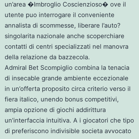
un’area �Imbroglio Coscienzioso� ove il
utente puo interrogare il conveniente
annalista di scommesse, liberare l’auto?
singolarita nazionale anche scoperchiare
contatti di centri specializzati nel manovra
della relazione da bazzecola.
Admiral Bet Scompiglio combina la tenacia
di insecable grande ambiente eccezionale
in un’offerta proposito circa criterio verso il
fiera italico, unendo bonus competitivi,
ampia opzione di giochi addirittura
un’interfaccia intuitiva. A i giocatori che tipo
di preferiscono indivisible societa avvocato