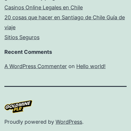
Casinos Online Legales en Chile
20 cosas que hacer en Santiago de Chile Guía de
viaje
Sitios Seguros
Recent Comments
A WordPress Commenter
on
Hello world!
Proudly powered by
WordPress
.