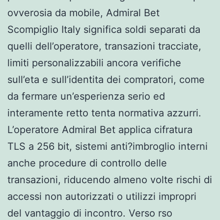
ovverosia da mobile, Admiral Bet
Scompiglio Italy significa soldi separati da
quelli dell’operatore, transazioni tracciate,
limiti personalizzabili ancora verifiche
sull’eta e sull’identita dei compratori, come
da fermare un’esperienza serio ed
interamente retto tenta normativa azzurri.
L’operatore Admiral Bet applica cifratura
TLS a 256 bit, sistemi anti?imbroglio interni
anche procedure di controllo delle
transazioni, riducendo almeno volte rischi di
accessi non autorizzati o utilizzi impropri
del vantaggio di incontro. Verso rso