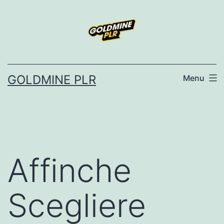
Skip
to
content
GOLDMINE PLR
Menu
Affinche
Scegliere