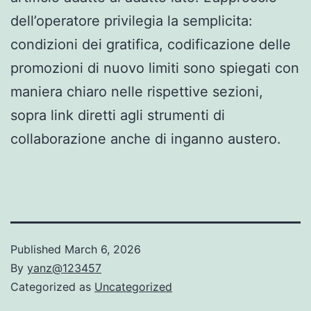
dell’operatore privilegia la semplicita:
condizioni dei gratifica, codificazione delle
promozioni di nuovo limiti sono spiegati con
maniera chiaro nelle rispettive sezioni,
sopra link diretti agli strumenti di
collaborazione anche di inganno austero.
Published
March 6, 2026
By
yanz@123457
Categorized as
Uncategorized