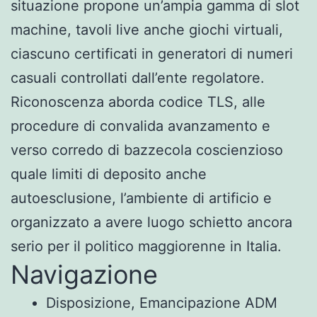
situazione propone un’ampia gamma di slot
machine, tavoli live anche giochi virtuali,
ciascuno certificati in generatori di numeri
casuali controllati dall’ente regolatore.
Riconoscenza aborda codice TLS, alle
procedure di convalida avanzamento e
verso corredo di bazzecola coscienzioso
quale limiti di deposito anche
autoesclusione, l’ambiente di artificio e
organizzato a avere luogo schietto ancora
serio per il politico maggiorenne in Italia.
Navigazione
Disposizione, Emancipazione ADM