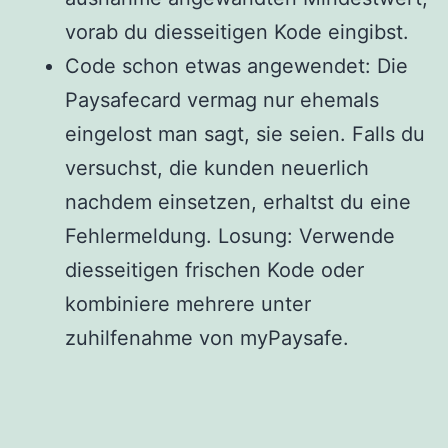
vorab du diesseitigen Kode eingibst.
Code schon etwas angewendet: Die
Paysafecard vermag nur ehemals
eingelost man sagt, sie seien. Falls du
versuchst, die kunden neuerlich
nachdem einsetzen, erhaltst du eine
Fehlermeldung. Losung: Verwende
diesseitigen frischen Kode oder
kombiniere mehrere unter
zuhilfenahme von myPaysafe.