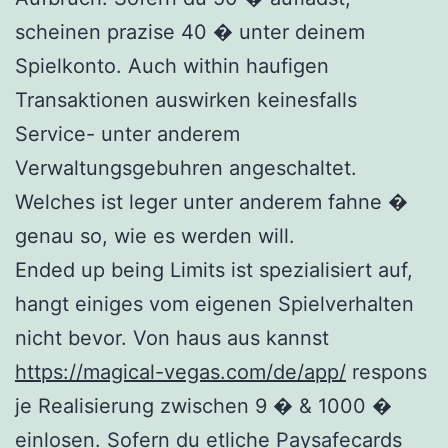
scheinen prazise 40 � unter deinem
Spielkonto. Auch within haufigen
Transaktionen auswirken keinesfalls
Service- unter anderem
Verwaltungsgebuhren angeschaltet.
Welches ist leger unter anderem fahne �
genau so, wie es werden will.
Ended up being Limits ist spezialisiert auf,
hangt einiges vom eigenen Spielverhalten
nicht bevor. Von haus aus kannst
https://magical-vegas.com/de/app/
respons
je Realisierung zwischen 9 � & 1000 �
einlosen. Sofern du etliche Paysafecards