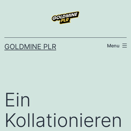
Skip
to
content
GOLDMINE PLR
Menu
Ein
Kollationieren