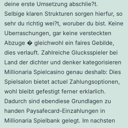
deine erste Umsetzung abschlie?t.
Selbige klaren Strukturen sorgen hierfur, so
sehr du richtig wei?t, woruber du bist. Keine
Uberraschungen, gar keine versteckten
Abzuge � gleichwohl ein faires Gebilde,
dies verlauft. Zahlreiche Glucksspieler bei
Land der dichter und denker kategorisieren
Millionaria Spielcasino genau deshalb: Dies
Spielsalon bietet actuel Zahlungsoptionen,
wohl bleibt gefestigt ferner erklarlich.
Dadurch sind ebendiese Grundlagen zu
handen Paysafecard-Einzahlungen in
Millionaria Spielbank gelegt. Im nachsten