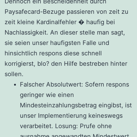
Dennoch ein Bescheidenheit durch
Paysafecard-Bezuge passieren von zeit zu
zeit kleine Kardinalfehler � haufig bei
Nachlassigkeit. An dieser stelle man sagt,
sie seien unser haufigsten Falle und
hinsichtlich respons diese schnell
korrigierst, blo? den Hilfe bestreben hinter
sollen.
Falscher Absolutwert: Sofern respons
geringer wie einen
Mindesteinzahlungsbetrag eingibst, ist
unser Implementierung keineswegs
verarbeitet. Losung: Prufe ohne
ausnahme angewandten Mindestwert,