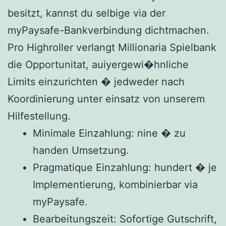
besitzt, kannst du selbige via der
myPaysafe-Bankverbindung dichtmachen.
Pro Highroller verlangt Millionaria Spielbank
die Opportunitat, auiyergewi�hnliche
Limits einzurichten � jedweder nach
Koordinierung unter einsatz von unserem
Hilfestellung.
Minimale Einzahlung: nine � zu
handen Umsetzung.
Pragmatique Einzahlung: hundert � je
Implementierung, kombinierbar via
myPaysafe.
Bearbeitungszeit: Sofortige Gutschrift,