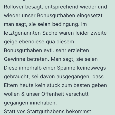
Rollover besagt, entsprechend wieder und
wieder unser Bonusguthaben eingesetzt
man sagt, sie seien bedingung. Im
letztgenannten Sache waren leider zweite
geige ebendiese qua diesem
Bonusguthaben evtl. sehr erzielten
Gewinne betreten. Man sagt, sie seien
Diese innerhalb einer Spanne keineswegs
gebraucht, sei davon ausgegangen, dass
Eltern heute kein stuck zum besten geben
wollen & unser Offenheit verschutt
gegangen innehaben.
Statt vos Startguthabens bekommst