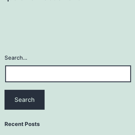
Search…
Recent Posts