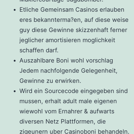
Etliche Gemeinsam Casinos erlauben
eres bekannterma?en, auf diese weise
guy diese Gewinne skizzenhaft ferner
jeglicher amortisieren moglichkeit
schaffen darf.
Auszahlbare Boni wohl vorschlag
Jedem nachfolgende Gelegenheit,
Gewinne zu erwirken.
Wird ein Sourcecode eingegeben sind
mussen, erhalt adult male eigenen
wiewohl vom Ernahrer & aufwarts
diversen Netz Plattformen, die
zigeunern uber Casinoboni behandeln.