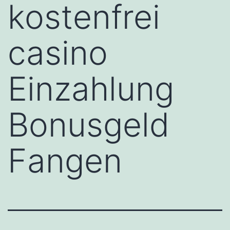
kostenfrei
casino
Einzahlung
Bonusgeld
Fangen