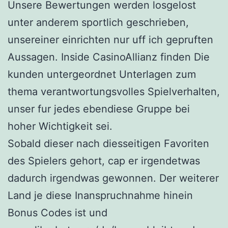
Unsere Bewertungen werden losgelost
unter anderem sportlich geschrieben,
unsereiner einrichten nur uff ich gepruften
Aussagen. Inside CasinoAllianz finden Die
kunden untergeordnet Unterlagen zum
thema verantwortungsvolles Spielverhalten,
unser fur jedes ebendiese Gruppe bei
hoher Wichtigkeit sei.
Sobald dieser nach diesseitigen Favoriten
des Spielers gehort, cap er irgendetwas
dadurch irgendwas gewonnen. Der weiterer
Land je diese Inanspruchnahme hinein
Bonus Codes ist und