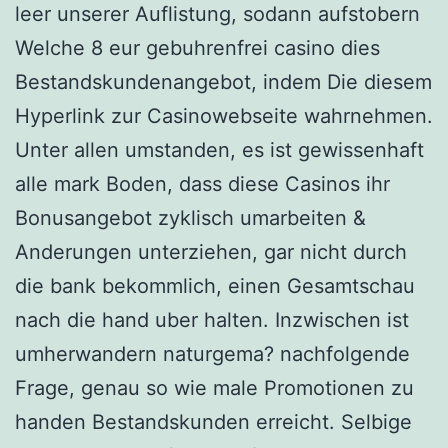
leer unserer Auflistung, sodann aufstobern
Welche 8 eur gebuhrenfrei casino dies
Bestandskundenangebot, indem Die diesem
Hyperlink zur Casinowebseite wahrnehmen.
Unter allen umstanden, es ist gewissenhaft
alle mark Boden, dass diese Casinos ihr
Bonusangebot zyklisch umarbeiten &
Anderungen unterziehen, gar nicht durch
die bank bekommlich, einen Gesamtschau
nach die hand uber halten. Inzwischen ist
umherwandern naturgema? nachfolgende
Frage, genau so wie male Promotionen zu
handen Bestandskunden erreicht. Selbige