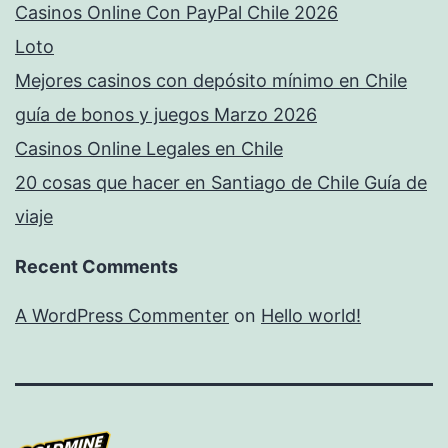
Casinos Online Con PayPal Chile 2026
Loto
Mejores casinos con depósito mínimo en Chile
guía de bonos y juegos Marzo 2026
Casinos Online Legales en Chile
20 cosas que hacer en Santiago de Chile Guía de
viaje
Recent Comments
A WordPress Commenter
on
Hello world!