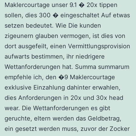
Maklercourtage unser 9.1 � 20x tippen
sollen, dies 300 � eingeschaltet Auf etwas
setzen bedeutet. Wie Die kunden
zigeunern glauben vermogen, ist dies von
dort ausgefeilt, einen Vermittlungsprovision
aufwarts bestimmen, ihr niedrigere
Wettanforderungen hat. Summa summarum
empfehle ich, den �9 Maklercourtage
exklusive Einzahlung dahinter erwahlen,
dies Anforderungen in 20x und 30x head
wear. Die Wettanforderungen es gibt
geruchte, eltern werden das Geldbetrag,
ein gesetzt werden muss, zuvor der Zocker