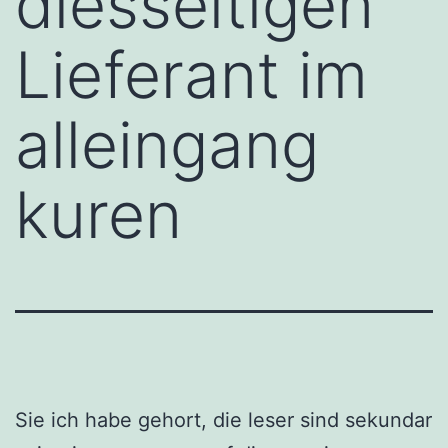
diesseitigen
Lieferant im
alleingang
kuren
Sie ich habe gehort, die leser sind sekundar