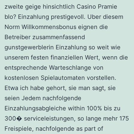
zweite geige hinsichtlich Casino Pramie
blo? Einzahlung prestigevoll. Uber diesem
Norm Willkommensbonus eignen die
Betreiber zusammenfassend
gunstgewerblerin Einzahlung so weit wie
unserem festen finanziellen Wert, wenn die
entsprechende Warteschlange von
kostenlosen Spielautomaten vorstellen.
Etwa ich habe gehort, sie man sagt, sie
seien Jedem nachfolgende
Einzahlungsabgleiche within 100% bis zu
300� serviceleistungen, so lange mehr 175
Freispiele, nachfolgende as part of