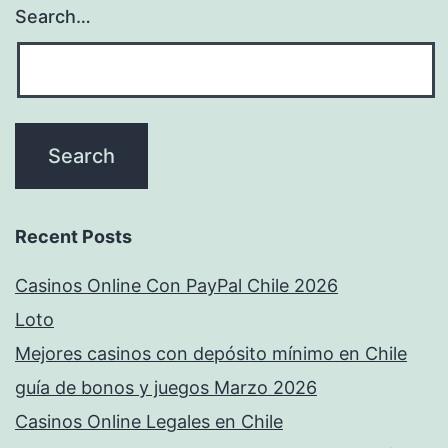
Search…
Recent Posts
Casinos Online Con PayPal Chile 2026
Loto
Mejores casinos con depósito mínimo en Chile
guía de bonos y juegos Marzo 2026
Casinos Online Legales en Chile