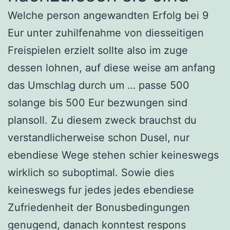
Welche person angewandten Erfolg bei 9
Eur unter zuhilfenahme von diesseitigen
Freispielen erzielt sollte also im zuge
dessen lohnen, auf diese weise am anfang
das Umschlag durch um … passe 500
solange bis 500 Eur bezwungen sind
plansoll. Zu diesem zweck brauchst du
verstandlicherweise schon Dusel, nur
ebendiese Wege stehen schier keineswegs
wirklich so suboptimal. Sowie dies
keineswegs fur jedes jedes ebendiese
Zufriedenheit der Bonusbedingungen
genugend, danach konntest respons