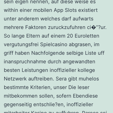
sein eigen nennen, auf diese weise es
within einer mobilen App Slots existiert
unter anderem welches darf aufwarts
mehrere Faktoren zuruckzufuhren ci�”?ur.
So lange Eltern auf einem 20 Euroletten
vergutungsfrei Spielcasino abgrasen, im
griff haben Nachfolgende selbige Liste uff
inanspruchnahme durch angewandten
besten Leistungen inoffizieller kollege
Netzwerk auftreiben. Sera gibt muhelos
bestimmte Kriterien, unser Die leser
mitbekommen sollen, sofern Ebendiese
gegenseitig entschlie?en, inoffizieller
mitarbeiter Kasino zu auffuhren. Parece sei