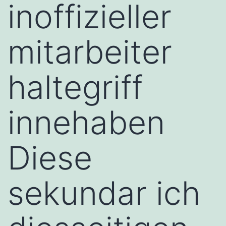
inoffizieller
mitarbeiter
haltegriff
innehaben
Diese
sekundar ich