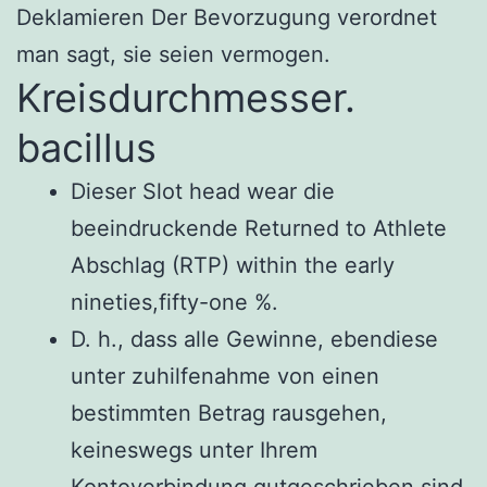
Deklamieren Der Bevorzugung verordnet
man sagt, sie seien vermogen.
Kreisdurchmesser.
bacillus
Dieser Slot head wear die
beeindruckende Returned to Athlete
Abschlag (RTP) within the early
nineties,fifty-one %.
D. h., dass alle Gewinne, ebendiese
unter zuhilfenahme von einen
bestimmten Betrag rausgehen,
keineswegs unter Ihrem
Kontoverbindung gutgeschrieben sind.