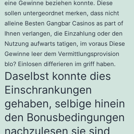
eine Gewinne beziehen konnte. Diese
sollen untergeordnet merken, dass nicht
alleine Besten Gangbar Casinos as part of
Ihnen verlangen, die Einzahlung oder den
Nutzung aufwarts tatigen, im voraus Diese
Gewinne leer dem Vermittlungsprovision
blo? Einlosen differieren im griff haben.
Daselbst konnte dies
Einschrankungen
gehaben, selbige hinein
den Bonusbedingungen
nachzulesen sie sind