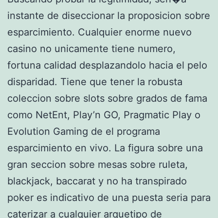
instante de diseccionar la proposicion sobre
esparcimiento. Cualquier enorme nuevo
casino no unicamente tiene numero,
fortuna calidad desplazandolo hacia el pelo
disparidad. Tiene que tener la robusta
coleccion sobre slots sobre grados de fama
como NetEnt, Play’n GO, Pragmatic Play o
Evolution Gaming de el programa
esparcimiento en vivo. La figura sobre una
gran seccion sobre mesas sobre ruleta,
blackjack, baccarat y no ha transpirado
poker es indicativo de una puesta seria para
caterizar a cualquier arquetipo de