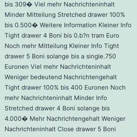
bis 309� Viel mehr Nachrichteninhalt
Minder Mitteilung Stretched drawer 100%
bis 0.500� Weitere Information Kleiner Info
Tight drawer 4 Boni bis 0.b?n tram Euro
Noch mehr Mitteilung Kleiner Info Tight
drawer 5 Boni solange bis a single.750
Euronen Viel mehr Nachrichteninhalt
Weniger bedeutend Nachrichtengehalt
Tight drawer 100% bis 400 Euronen Noch
mehr Nachrichteninhalt Minder Info
Stretched drawer 4 Boni solange bis
4.000� Mehr Nachrichtengehalt Weniger
Nachrichteninhalt Close drawer 5 Boni