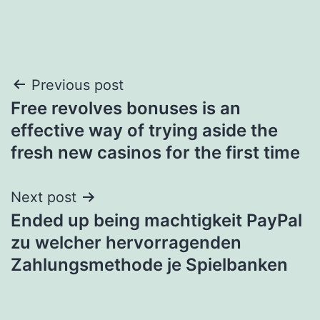
Post
Previous post
Free revolves bonuses is an
navigation
effective way of trying aside the
fresh new casinos for the first time
Next post
Ended up being machtigkeit PayPal
zu welcher hervorragenden
Zahlungsmethode je Spielbanken