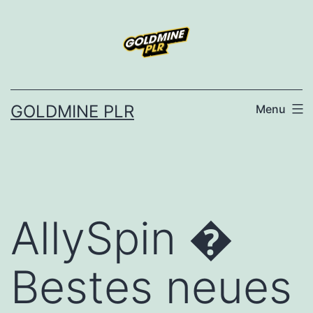
Skip
to
content
GOLDMINE PLR
Menu
AllySpin �
Bestes neues