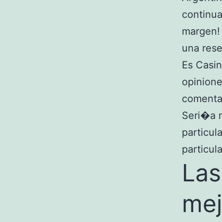
continua
margen!
una rese
Es Casin
opinione
comentar
Seri�a n
particul
particul
Las
mej