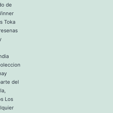
do de
Winner
s Toka
resenas
y
ndia
Coleccion
hay
arte del
la,
os Los
lquier