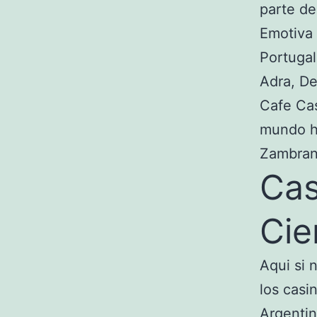
parte de
Emotiva
Portugal
Adra, De
Cafe Cas
mundo h
Zambran
Cas
Cie
Aqui si 
los casi
Argentin