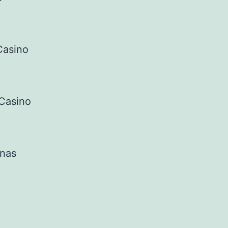
Casino
 Casino
enas