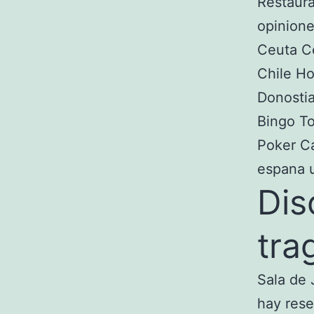
Restaura
opinione
Ceuta Ce
Chile Ho
Donostia
Bingo To
Poker Ca
espana u
Dis
tra
Sala de
hay rese