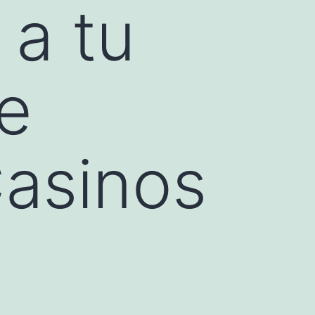
 a tu
e
Casinos