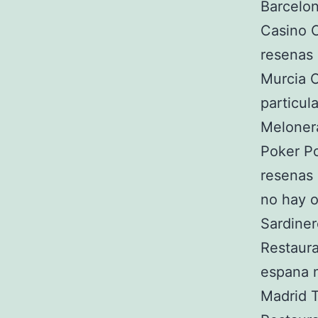
Barcelon
Casino C
resenas
Murcia O
particul
Meloner
Poker Po
resenas 
no hay o
Sardiner
Restaura
espana 
Madrid T