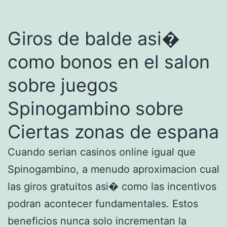
Giros de balde asi�
como bonos en el salon
sobre juegos
Spinogambino sobre
Ciertas zonas de espana
Cuando serian casinos online igual que
Spinogambino, a menudo aproximacion cual
las giros gratuitos asi� como las incentivos
podran acontecer fundamentales. Estos
beneficios nunca solo incrementan la