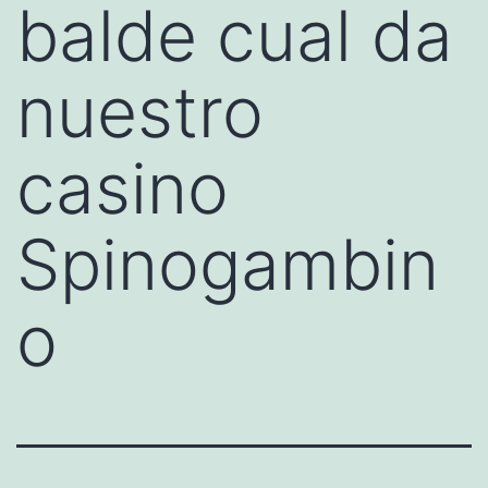
balde cual da
nuestro
casino
Spinogambin
o