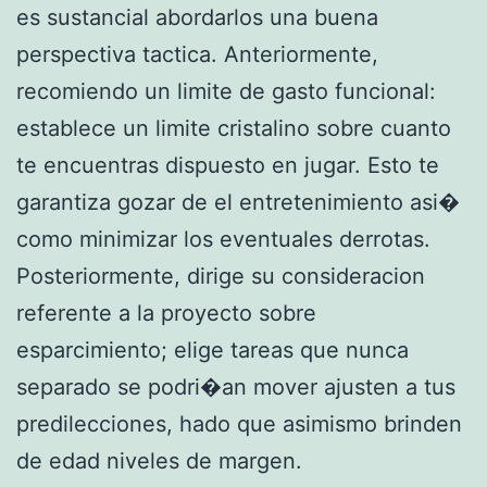
es sustancial abordarlos una buena
perspectiva tactica. Anteriormente,
recomiendo un limite de gasto funcional:
establece un limite cristalino sobre cuanto
te encuentras dispuesto en jugar. Esto te
garantiza gozar de el entretenimiento asi�
como minimizar los eventuales derrotas.
Posteriormente, dirige su consideracion
referente a la proyecto sobre
esparcimiento; elige tareas que nunca
separado se podri�an mover ajusten a tus
predilecciones, hado que asimismo brinden
de edad niveles de margen.