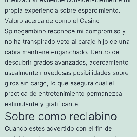
propia experiencia sobre esparcimiento.
Valoro acerca de como el Casino
Spinogambino reconoce mi compromiso y
no ha transpirado vete al carajo hijo de una
cabra mantiene enganchado. Dentro del
descubrir grados avanzados, acercamiento
usualmente novedosas posibilidades sobre
giros sin cargo, lo que asegura cual el
practica de entretenimiento permanezca
estimulante y gratificante.
Sobre como reclabino
Cuando estes advertido con el fin de