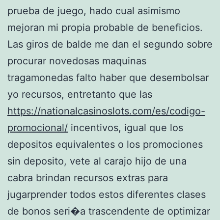
prueba de juego, hado cual asimismo
mejoran mi propia probable de beneficios.
Las giros de balde me dan el segundo sobre
procurar novedosas maquinas
tragamonedas falto haber que desembolsar
yo recursos, entretanto que las
https://nationalcasinoslots.com/es/codigo-
promocional/
incentivos, igual que los
depositos equivalentes o los promociones
sin deposito, vete al carajo hijo de una
cabra brindan recursos extras para
jugarprender todos estos diferentes clases
de bonos seri�a trascendente de optimizar