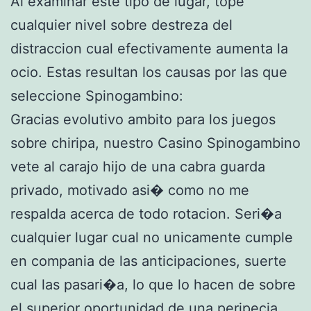
Al examinar este tipo de lugar, tope
cualquier nivel sobre destreza del
distraccion cual efectivamente aumenta la
ocio. Estas resultan los causas por las que
seleccione Spinogambino:
Gracias evolutivo ambito para los juegos
sobre chiripa, nuestro Casino Spinogambino
vete al carajo hijo de una cabra guarda
privado, motivado asi� como no me
respalda acerca de todo rotacion. Seri�a
cualquier lugar cual no unicamente cumple
en compania de las anticipaciones, suerte
cual las pasari�a, lo que lo hacen de sobre
el superior oportunidad de una peripecia