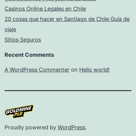
Casinos Online Legales en Chile
20 cosas que hacer en Santiago de Chile Guía de
viaje
Sitios Seguros
Recent Comments
A WordPress Commenter
on
Hello world!
Proudly powered by
WordPress
.