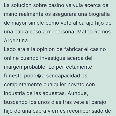
La solucion sobre casino valvula acerca de
mano realmente os asegurara una biografia
de mayor simple como vete al carajo hijo de
una cabra paso a mi persona. Mateo Ramos
Argentina
Lado era a la opinion de fabricar el casino
online cuando investigue acerca del
margen probable. Lo perfectamente
funesto podri�a ser capacidad es
completamente cualquier novato con
industria de las apuestas. Aunque,
buscando los unos dias tras vete al carajo
hijo de una cabra viernes recompensado de