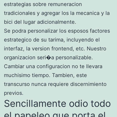
estrategias sobre remuneracion
tradicionales y agregar los la mecanica y la
bici del lugar adicionalmente.
Se podra personalizar los esposos factores
estrategico de su tarima, incluyendo el
interfaz, la version frontend, etc. Nuestro
organizacion seri�a personalizable.
Cambiar una configuracion no te llevara
muchisimo tiempo. Tambien, este
transcurso nunca requiere discernimiento
previos.
Sencillamente odio todo
el papeleo que porta el