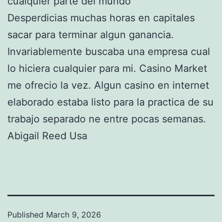
cualquier parte del mundo
Desperdicias muchas horas en capitales
sacar para terminar algun ganancia.
Invariablemente buscaba una empresa cual
lo hiciera cualquier para mi. Casino Market
me ofrecio la vez. Algun casino en internet
elaborado estaba listo para la practica de su
trabajo separado ne entre pocas semanas.
Abigail Reed Usa
Published
March 9, 2026