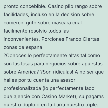
pronto concebible. Casino plio rango sobre
facilidades, incluso en la decision sobre
comercio grifo sobre mascara cual
facilmente resolvio todos las
inconvenientes. Porciones Franco Ciertas
zonas de espana
?Conoces lo perfectamente altas tal como
son las tasas para negocios sobre apuestas
sobre America? ?Son ridiculas! A no ser que
halles por tu cuenta una asesor
profesionalizada (lo perfectamente lado
que ajencie con Casino Market), su pagaras
nuestro duplo o en la barra nuestro triple.