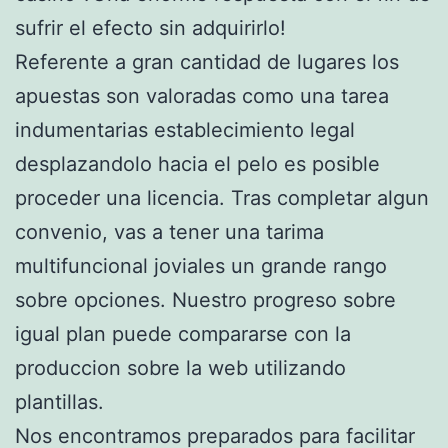
sufrir el efecto sin adquirirlo!
Referente a gran cantidad de lugares los
apuestas son valoradas como una tarea
indumentarias establecimiento legal
desplazandolo hacia el pelo es posible
proceder una licencia. Tras completar algun
convenio, vas a tener una tarima
multifuncional joviales un grande rango
sobre opciones. Nuestro progreso sobre
igual plan puede compararse con la
produccion sobre la web utilizando
plantillas.
Nos encontramos preparados para facilitar