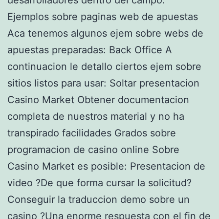
Ejemplos sobre paginas web de apuestas
Aca tenemos algunos ejem sobre webs de
apuestas preparadas: Back Office A
continuacion le detallo ciertos ejem sobre
sitios listos para usar: Soltar presentacion
Casino Market Obtener documentacion
completa de nuestros material y no ha
transpirado facilidades Grados sobre
programacion de casino online Sobre
Casino Market es posible: Presentacion de
video ?De que forma cursar la solicitud?
Conseguir la traduccion demo sobre un
casino ?Una enorme respuesta con el fin de