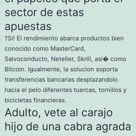
sector de estas
apuestas
?Si! El rendimiento abarca productos bien
conocido como MasterCard,
Salvoconducto, Neteller, Skrill, asi� como
Bitcoin. Igualmente, la solucion soporta
transferencias bancarias desplazandolo
hacia el pelo diferentes tuercas, tornillos y
bicicletas financieras.
Adulto, vete al carajo
hijo de una cabra agrada