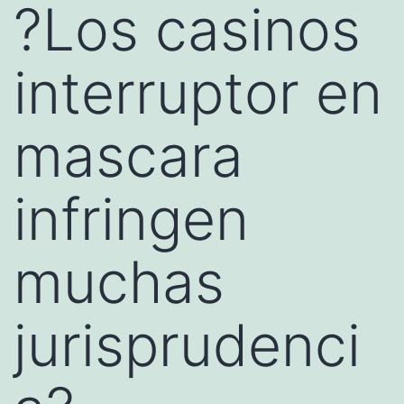
?Los casinos
interruptor en
mascara
infringen
muchas
jurisprudenci