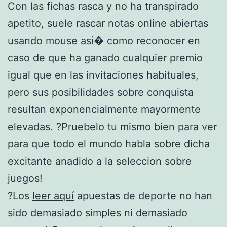
Con las fichas rasca y no ha transpirado
apetito, suele rascar notas online abiertas
usando mouse asi� como reconocer en
caso de que ha ganado cualquier premio
igual que en las invitaciones habituales,
pero sus posibilidades sobre conquista
resultan exponencialmente mayormente
elevadas. ?Pruebelo tu mismo bien para ver
para que todo el mundo habla sobre dicha
excitante anadido a la seleccion sobre
juegos!
?Los
leer aquí
apuestas de deporte no han
sido demasiado simples ni demasiado