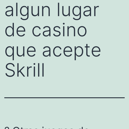
algun lugar
de casino
que acepte
Skrill