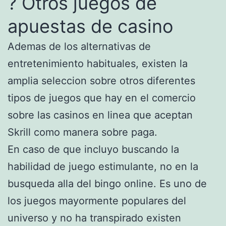
? Otros juegos de
apuestas de casino
Ademas de los alternativas de
entretenimiento habituales, existen la
amplia seleccion sobre otros diferentes
tipos de juegos que hay en el comercio
sobre las casinos en linea que aceptan
Skrill como manera sobre paga.
En caso de que incluyo buscando la
habilidad de juego estimulante, no en la
busqueda alla del bingo online. Es uno de
los juegos mayormente populares del
universo y no ha transpirado existen