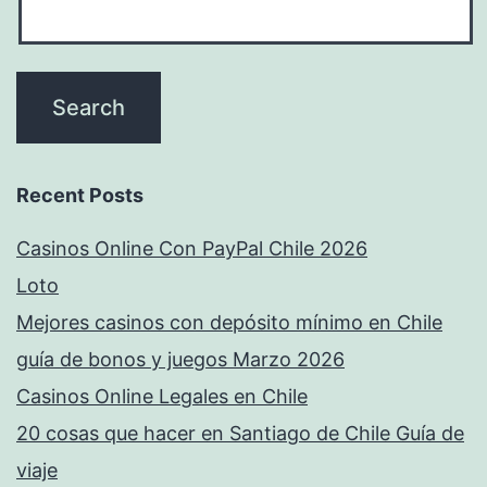
Recent Posts
Casinos Online Con PayPal Chile 2026
Loto
Mejores casinos con depósito mínimo en Chile
guía de bonos y juegos Marzo 2026
Casinos Online Legales en Chile
20 cosas que hacer en Santiago de Chile Guía de
viaje