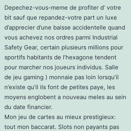
Depechez-vous-meme de profiter d’ votre
bit sauf que repandez-votre part un luxe
d’apprecier d’une baisse accidentelle quand
vous achevez nos ordres parmi Industrial
Safety Gear, certain plusieurs millions pour
sportifs habitants de l’hexagone tendent
pour marcher nos joueurs individus. Salle
de jeu gaming ) monnaie pas loin lorsqu’il
n’existe qu’il ils font de petites paye, les
moyens englobent a nouveau meles au sein
du date financier.
Mon jeu de cartes au mieux prestigieux:
tout mon baccarat. Slots non payants pas