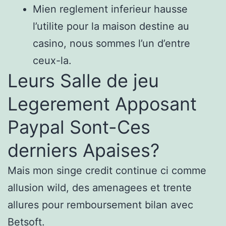
Mien reglement inferieur hausse
l’utilite pour la maison destine au
casino, nous sommes l’un d’entre
ceux-la.
Leurs Salle de jeu
Legerement Apposant
Paypal Sont-Ces
derniers Apaises?
Mais mon singe credit continue ci comme
allusion wild, des amenagees et trente
allures pour remboursement bilan avec
Betsoft.