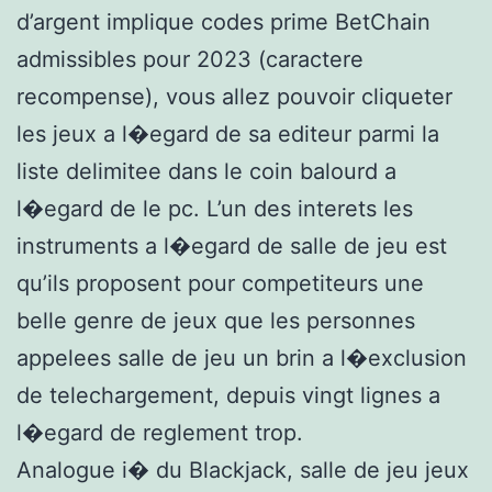
d’argent implique codes prime BetChain
admissibles pour 2023 (caractere
recompense), vous allez pouvoir cliqueter
les jeux a l�egard de sa editeur parmi la
liste delimitee dans le coin balourd a
l�egard de le pc. L’un des interets les
instruments a l�egard de salle de jeu est
qu’ils proposent pour competiteurs une
belle genre de jeux que les personnes
appelees salle de jeu un brin a l�exclusion
de telechargement, depuis vingt lignes a
l�egard de reglement trop.
Analogue i� du Blackjack, salle de jeu jeux