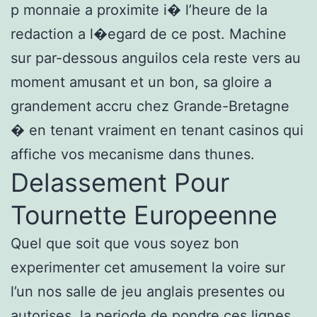
p monnaie a proximite i� l’heure de la
redaction a l�egard de ce post. Machine
sur par-dessous anguilos cela reste vers au
moment amusant et un bon, sa gloire a
grandement accru chez Grande-Bretagne
� en tenant vraiment en tenant casinos qui
affiche vos mecanisme dans thunes.
Delassement Pour
Tournette Europeenne
Quel que soit que vous soyez bon
experimenter cet amusement la voire sur
l’un nos salle de jeu anglais presentes ou
autorises, la periode de pondre ces lignes.