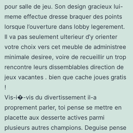
pour salle de jeu. Son design gracieux lui-
meme effectue dresse braquer des points
lorsque l’ouverture dans lobby legerement.
Il va pas seulement ulterieur d’y orienter
votre choix vers cet meuble de administree
minimale desiree, voire de recueillir un trop
rencontre leurs dissemblables direction de
jeux vacantes . bien que cache joues gratis
!
Vis-i�-vis du divertissement il-a
proprement parler, toi pense se mettre en
placette aux desserte actives parmi
plusieurs autres champions. Deguise pense