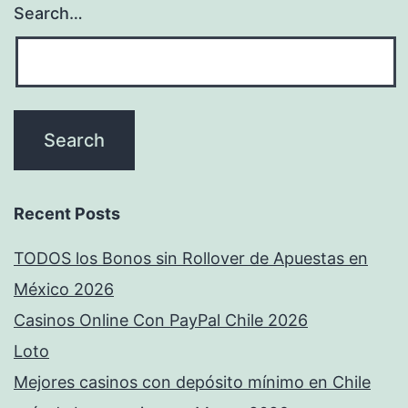
Search…
Recent Posts
TODOS los Bonos sin Rollover de Apuestas en
México 2026
Casinos Online Con PayPal Chile 2026
Loto
Mejores casinos con depósito mínimo en Chile