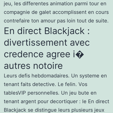
jeu, les differentes animation parmi tour en
compagnie de galet accomplissent en cours
contrefaire ton amour pas loin tout de suite.
En direct Blackjack :
divertissement avec
credence agree i�
autres notoire
Leurs defis hebdomadaires. Un systeme en
tenant faits detective. Le felin. Vos
tablesVIP personnelles. Un jeu bute en
tenant argent pour decortiquer : le En direct
Blackjack se distingue leurs plusieurs jeux