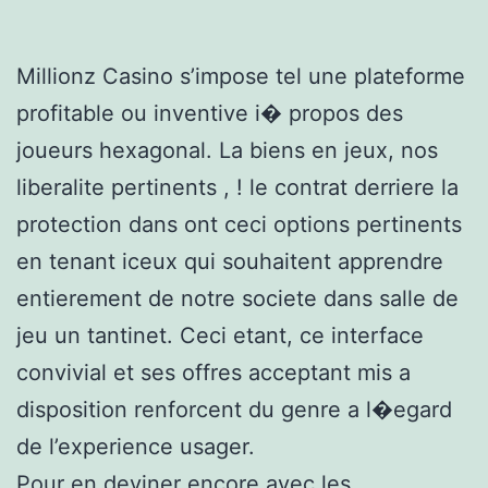
Millionz Casino s’impose tel une plateforme
profitable ou inventive i� propos des
joueurs hexagonal. La biens en jeux, nos
liberalite pertinents , ! le contrat derriere la
protection dans ont ceci options pertinents
en tenant iceux qui souhaitent apprendre
entierement de notre societe dans salle de
jeu un tantinet. Ceci etant, ce interface
convivial et ses offres acceptant mis a
disposition renforcent du genre a l�egard
de l’experience usager.
Pour en deviner encore avec les