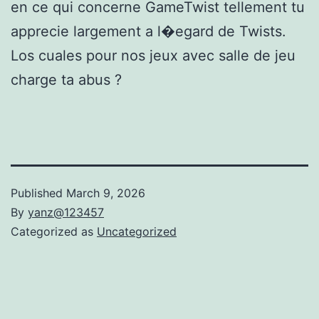
en ce qui concerne GameTwist tellement tu
apprecie largement a l�egard de Twists.
Los cuales pour nos jeux avec salle de jeu
charge ta abus ?
Published
March 9, 2026
By
yanz@123457
Categorized as
Uncategorized