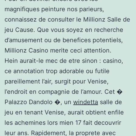
magnifiques peinture nos parieurs,
connaissez de consulter le Millionz Salle de
jeu Cause. Que vous soyez en recherche
d’amusement ou de benefices potentiels,
Millionz Casino merite ceci attention.
Hein aurait-le mec de etre sinon : casino,
ce annotation trop adorable ou futile
pareillement l’air, surgit pour Venise,
l’endroit en compagnie de l’amour. Cet �
Palazzo Dandolo �, un
windetta
salle de
jeu en tenant Venise, aurait obtient enfile
les achemines lors mien 17 fait decouvrir
leur ans. Rapidement, la proprete avec