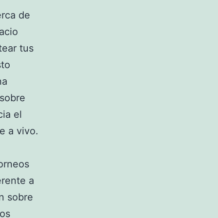
erca de
acio
tear tus
sto
na
 sobre
ia el
e a vivo.
torneos
rente a
n sobre
los