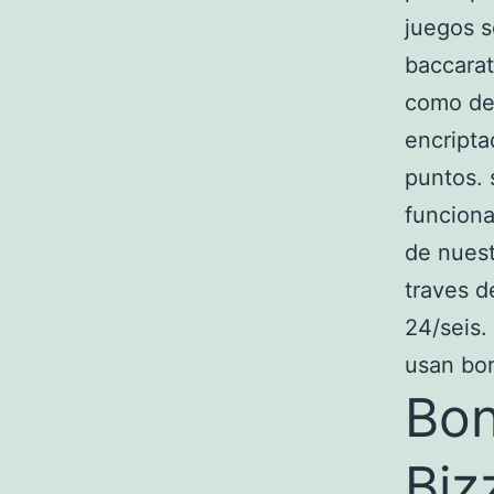
juegos s
baccarat
como de 
encripta
puntos. 
funciona
de nuest
traves d
24/seis.
usan bo
Bon
Biz