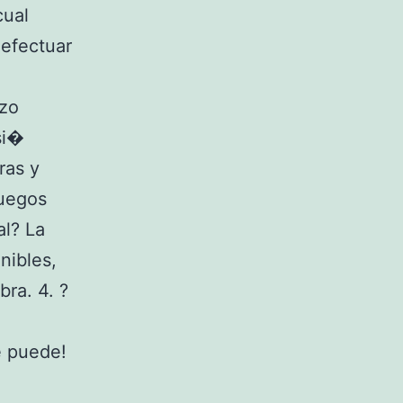
cual
 efectuar
o
zzo
si�
ras y
juegos
al? La
nibles,
bra. 4. ?
e puede!