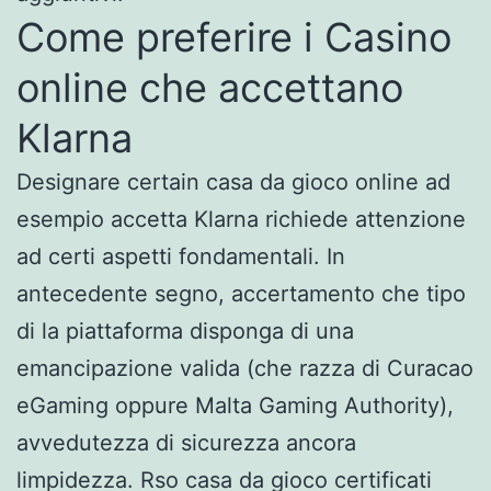
Come preferire i Casino
online che accettano
Klarna
Designare certain casa da gioco online ad
esempio accetta Klarna richiede attenzione
ad certi aspetti fondamentali. In
antecedente segno, accertamento che tipo
di la piattaforma disponga di una
emancipazione valida (che razza di Curacao
eGaming oppure Malta Gaming Authority),
avvedutezza di sicurezza ancora
limpidezza. Rso casa da gioco certificati