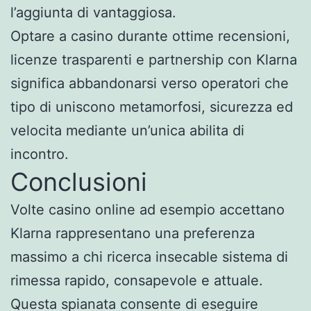
l’aggiunta di vantaggiosa.
Optare a casino durante ottime recensioni,
licenze trasparenti e partnership con Klarna
significa abbandonarsi verso operatori che
tipo di uniscono metamorfosi, sicurezza ed
velocita mediante un’unica abilita di
incontro.
Conclusioni
Volte casino online ad esempio accettano
Klarna rappresentano una preferenza
massimo a chi ricerca insecable sistema di
rimessa rapido, consapevole e attuale.
Questa spianata consente di eseguire