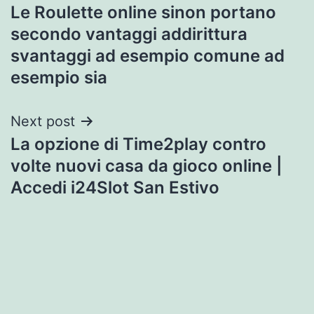
Le Roulette online sinon portano
navigation
secondo vantaggi addirittura
svantaggi ad esempio comune ad
esempio sia
Next post
La opzione di Time2play contro
volte nuovi casa da gioco online |
Accedi i24Slot San Estivo