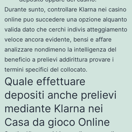
Durante sunto, controllare Klarna nei casino
online puo succedere una opzione alquanto
valida dato che cerchi indivis atteggiamento
veloce ancora evidente, bensi e affare
analizzare nondimeno la intelligenza del
beneficio a prelievi addirittura provare i
termini specifici del collocato.
Quale effettuare
depositi anche prelievi
mediante Klarna nei
Casa da gioco Online