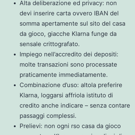
Alta deliberazione ed privacy: non
devi inserire carta ovvero IBAN del
somma apertamente sul sito del casa
da gioco, giacche Klarna funge da
sensale crittografato.
Impiego nell’accredito dei depositi:
molte transazioni sono processate
praticamente immediatamente.
Combinazione d’uso: altola preferire
Klarna, loggarsi affriola istituto di
credito anche indicare – senza contare
passaggi complessi.
Prelievi: non ogni rso casa da gioco