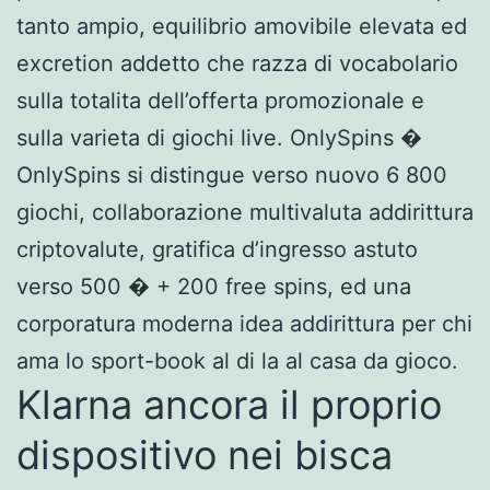
tanto ampio, equilibrio amovibile elevata ed
excretion addetto che razza di vocabolario
sulla totalita dell’offerta promozionale e
sulla varieta di giochi live. OnlySpins �
OnlySpins si distingue verso nuovo 6 800
giochi, collaborazione multivaluta addirittura
criptovalute, gratifica d’ingresso astuto
verso 500 � + 200 free spins, ed una
corporatura moderna idea addirittura per chi
ama lo sport-book al di la al casa da gioco.
Klarna ancora il proprio
dispositivo nei bisca