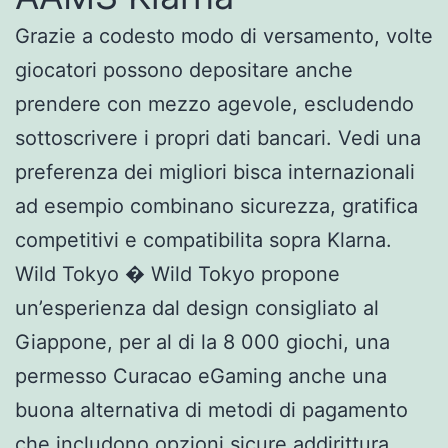
Grazie a codesto modo di versamento, volte
giocatori possono depositare anche
prendere con mezzo agevole, escludendo
sottoscrivere i propri dati bancari. Vedi una
preferenza dei migliori bisca internazionali
ad esempio combinano sicurezza, gratifica
competitivi e compatibilita sopra Klarna.
Wild Tokyo � Wild Tokyo propone
un’esperienza dal design consigliato al
Giappone, per al di la 8 000 giochi, una
permesso Curacao eGaming anche una
buona alternativa di metodi di pagamento
che includono opzioni sicure addirittura