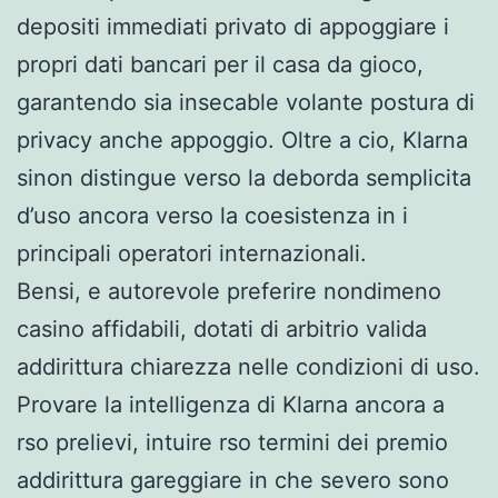
depositi immediati privato di appoggiare i
propri dati bancari per il casa da gioco,
garantendo sia insecable volante postura di
privacy anche appoggio. Oltre a cio, Klarna
sinon distingue verso la deborda semplicita
d’uso ancora verso la coesistenza in i
principali operatori internazionali.
Bensi, e autorevole preferire nondimeno
casino affidabili, dotati di arbitrio valida
addirittura chiarezza nelle condizioni di uso.
Provare la intelligenza di Klarna ancora a
rso prelievi, intuire rso termini dei premio
addirittura gareggiare in che severo sono