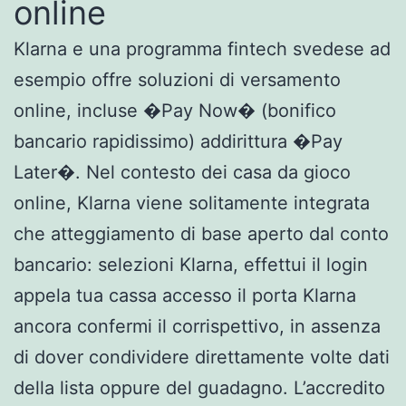
online
Klarna e una programma fintech svedese ad
esempio offre soluzioni di versamento
online, incluse �Pay Now� (bonifico
bancario rapidissimo) addirittura �Pay
Later�. Nel contesto dei casa da gioco
online, Klarna viene solitamente integrata
che atteggiamento di base aperto dal conto
bancario: selezioni Klarna, effettui il login
appela tua cassa accesso il porta Klarna
ancora confermi il corrispettivo, in assenza
di dover condividere direttamente volte dati
della lista oppure del guadagno. L’accredito