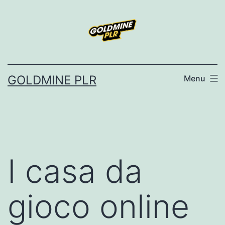
Skip
to
content
GOLDMINE PLR
Menu
I casa da
gioco online