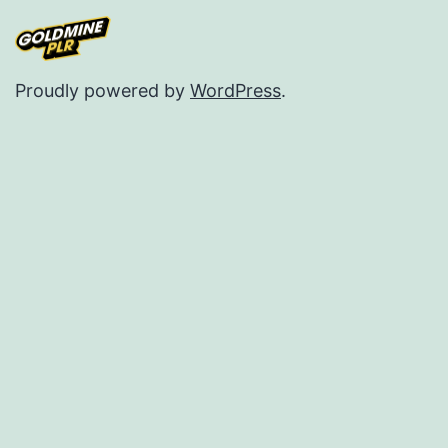
Proudly powered by
WordPress
.