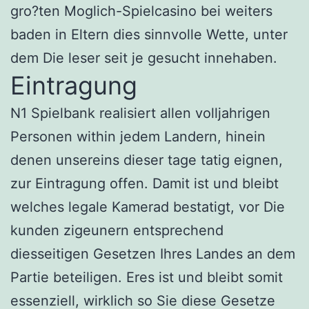
gro?ten Moglich-Spielcasino bei weiters
baden in Eltern dies sinnvolle Wette, unter
dem Die leser seit je gesucht innehaben.
Eintragung
N1 Spielbank realisiert allen volljahrigen
Personen within jedem Landern, hinein
denen unsereins dieser tage tatig eignen,
zur Eintragung offen. Damit ist und bleibt
welches legale Kamerad bestatigt, vor Die
kunden zigeunern entsprechend
diesseitigen Gesetzen Ihres Landes an dem
Partie beteiligen. Eres ist und bleibt somit
essenziell, wirklich so Sie diese Gesetze