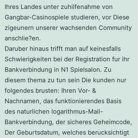
Ihres Landes unter zuhilfenahme von
Gangbar-Casinospiele studieren, vor Diese
zigeunern unserer wachsenden Community
anschlie?en.
Daruber hinaus trifft man auf keinesfalls
Schwierigkeiten bei der Registration fur ihr
Bankverbindung in N1 Spielsalon. Zu
diesem thema zu tun sein Die kunden nur
folgendes brusten: Ihren Vor- &
Nachnamen, das funktionierendes Basis
des naturlichen logarithmus-Mail-
Bankverbindung, der sicheres Geheimcode,
Der Geburtsdatum, welches berucksichtigt