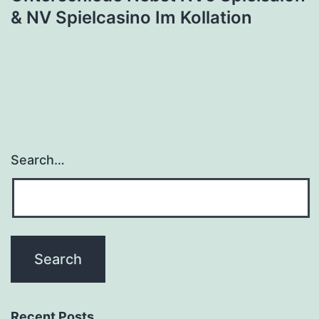
& NV Spielcasino Im Kollation
Search…
Recent Posts