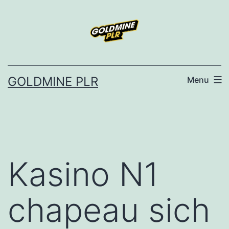
Skip
to
content
GOLDMINE PLR
Menu
Kasino N1
chapeau sich