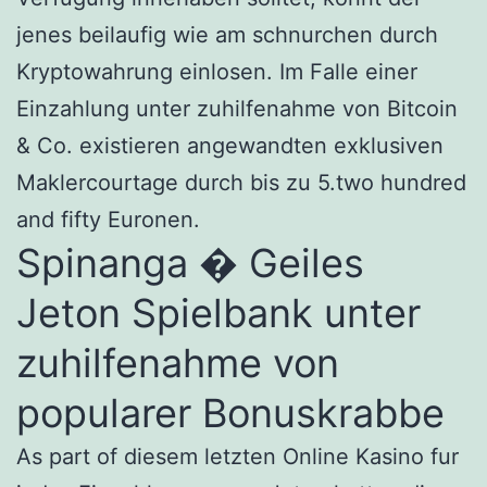
jenes beilaufig wie am schnurchen durch
Kryptowahrung einlosen. Im Falle einer
Einzahlung unter zuhilfenahme von Bitcoin
& Co. existieren angewandten exklusiven
Maklercourtage durch bis zu 5.two hundred
and fifty Euronen.
Spinanga � Geiles
Jeton Spielbank unter
zuhilfenahme von
popularer Bonuskrabbe
As part of diesem letzten Online Kasino fur