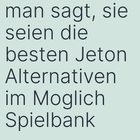
man sagt, sie
seien die
besten Jeton
Alternativen
im Moglich
Spielbank