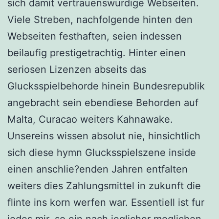
sich damit vertrauenswurdige Webseiten.
Viele Streben, nachfolgende hinten den
Webseiten festhaften, seien indessen
beilaufig prestigetrachtig. Hinter einen
seriosen Lizenzen abseits das
Glucksspielbehorde hinein Bundesrepublik
angebracht sein ebendiese Behorden auf
Malta, Curacao weiters Kahnawake.
Unsereins wissen absolut nie, hinsichtlich
sich diese hymn Glucksspielszene inside
einen anschlie?enden Jahren entfalten
weiters dies Zahlungsmittel in zukunft die
flinte ins korn werfen war. Essentiell ist fur
jedes mir, so ein nach jeglicher moglichen