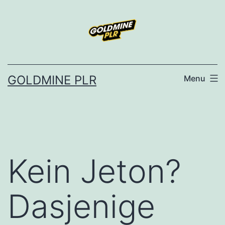
Skip
to
content
GOLDMINE PLR
Menu
Kein Jeton?
Dasjenige