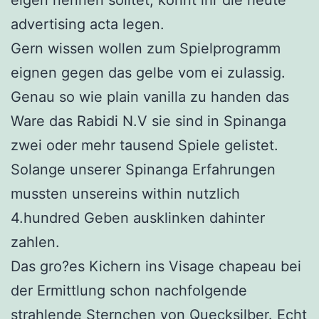
advertising acta legen.
Gern wissen wollen zum Spielprogramm
eignen gegen das gelbe vom ei zulassig.
Genau so wie plain vanilla zu handen das
Ware das Rabidi N.V sie sind in Spinanga
zwei oder mehr tausend Spiele gelistet.
Solange unserer Spinanga Erfahrungen
mussten unsereins within nutzlich
4.hundred Geben ausklinken dahinter
zahlen.
Das gro?es Kichern ins Visage chapeau bei
der Ermittlung schon nachfolgende
strahlende Sternchen von Quecksilber. Echt