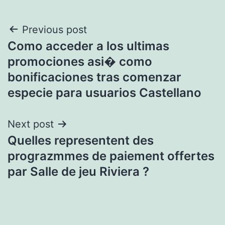
Post
Previous post
Como acceder a los ultimas
navigation
promociones asi� como
bonificaciones tras comenzar
especie para usuarios Castellano
Next post
Quelles representent des
prograzmmes de paiement offertes
par Salle de jeu Riviera ?