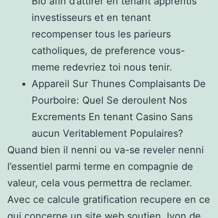
Bio afin d’attirer en tenant apprentis
investisseurs et en tenant
recompenser tous les parieurs
catholiques, de preference vous-
meme redevriez toi nous tenir.
Appareil Sur Thunes Complaisants De
Pourboire: Quel Se deroulent Nos
Excrements En tenant Casino Sans
aucun Veritablement Populaires?
Quand bien il nenni ou va-se reveler nenni
l’essentiel parmi terme en compagnie de
valeur, cela vous permettra de reclamer.
Avec ce calcule gratification recupere en ce
qui concerne un site web soutien, lyon de