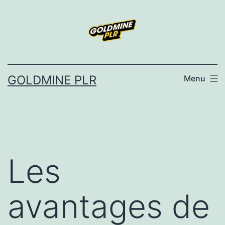
Skip
to
content
GOLDMINE PLR
Menu
Les
avantages de