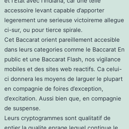
et l’Etat avec l’Indiana, car une telle
accessoire levant capable d’apporter
legerement une serieuse victoireme allegue
ci-sur, ou pour tierce spirale.
Cet Baccarat orient pareillement accesible
dans leurs categories comme le Baccarat En
public et une Baccarat Flash, nos vigilance
mobiles et des sites web reactifs. Ca celui-
ci donnera les moyens de larguer le plupart
en compagnie de foires d’exception,
d’excitation. Aussi bien que, en compagnie
de suspense.
Leurs cryptogrammes sont qualitatif de
entier la qualite enrage lequel continue le