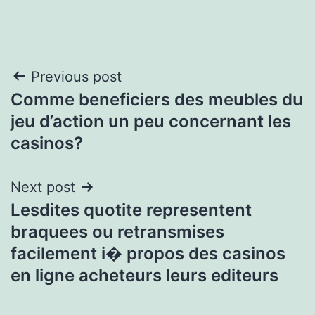
Post
Previous post
Comme beneficiers des meubles du
navigation
jeu d’action un peu concernant les
casinos?
Next post
Lesdites quotite representent
braquees ou retransmises
facilement i� propos des casinos
en ligne acheteurs leurs editeurs