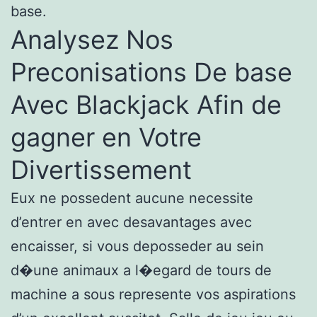
base.
Analysez Nos
Preconisations De base
Avec Blackjack Afin de
gagner en Votre
Divertissement
Eux ne possedent aucune necessite
d’entrer en avec desavantages avec
encaisser, si vous deposseder au sein
d�une animaux a l�egard de tours de
machine a sous represente vos aspirations