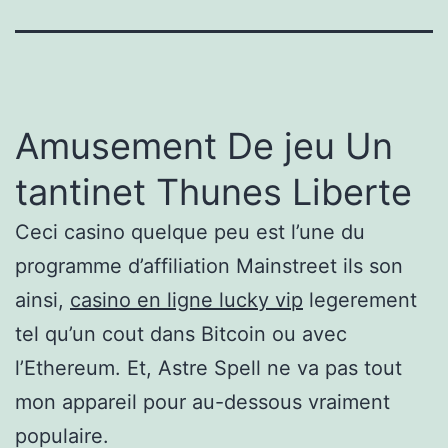
Amusement De jeu Un
tantinet Thunes Liberte
Ceci casino quelque peu est l’une du
programme d’affiliation Mainstreet ils son
ainsi,
casino en ligne lucky vip
legerement
tel qu’un cout dans Bitcoin ou avec
l’Ethereum. Et, Astre Spell ne va pas tout
mon appareil pour au-dessous vraiment
populaire.