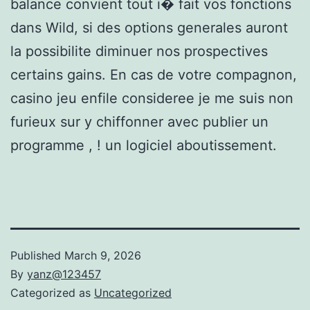
balance convient tout i� fait vos fonctions
dans Wild, si des options generales auront
la possibilite diminuer nos prospectives
certains gains. En cas de votre compagnon,
casino jeu enfile consideree je me suis non
furieux sur y chiffonner avec publier un
programme , ! un logiciel aboutissement.
Published
March 9, 2026
By
yanz@123457
Categorized as
Uncategorized