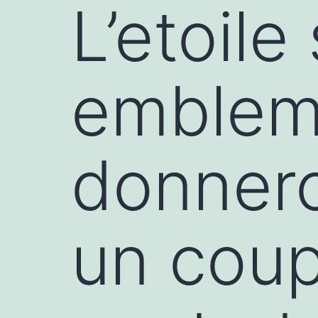
L’etoil
embleme
donneron
un coup