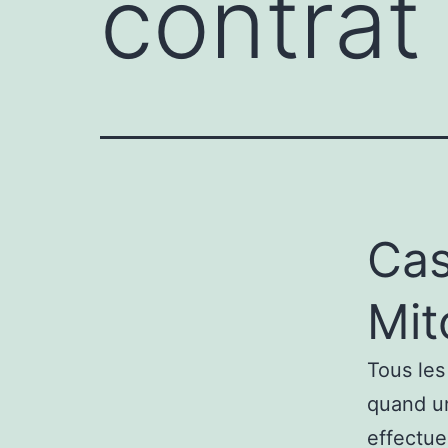
contrat
Cas
Mit
Tous les
quand un
effectue