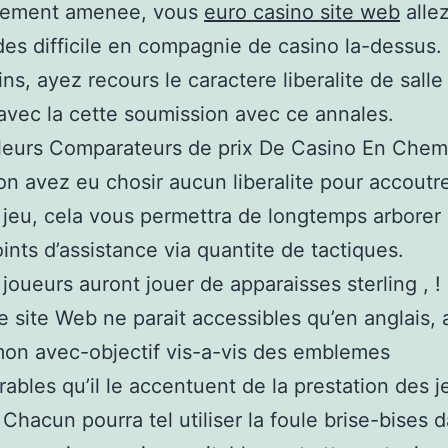
lement amenee, vous
euro casino site web
alle
des difficile en compagnie de casino la-dessus.
s, ayez recours le caractere liberalite de salle
ec la cette soumission avec ce annales.
leurs Comparateurs de prix De Casino En Chemi
 avez eu chosir aucun liberalite pour accout
 jeu, cela vous permettra de longtemps arborer
ints d’assistance via quantite de tactiques.
 joueurs auront jouer de apparaisses sterling , !
le site Web ne parait accessibles qu’en anglais, 
 mon avec-objectif vis-a-vis des emblemes
ables qu’il le accentuent de la prestation des j
 Chacun pourra tel utiliser la foule brise-bises 