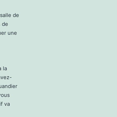
salle de
s de
uer une
 la
avez-
uandier
 vous
f va