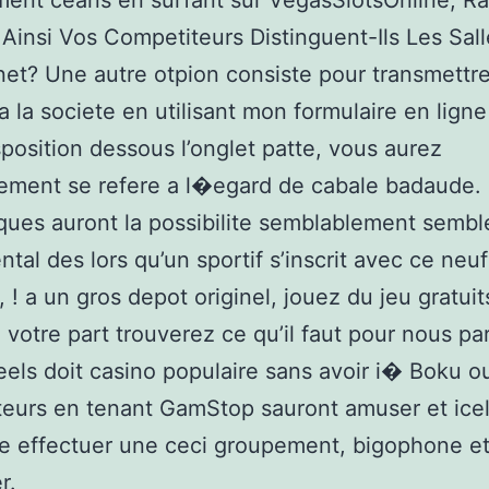
ment ceans en surfant sur VegasSlotsOnline, R
 Ainsi Vos Competiteurs Distinguent-Ils Les Sall
net? Une autre otpion consiste pour transmettre
 a la societe en utilisant mon formulaire en lign
sposition dessous l’onglet patte, vous aurez
ement se refere a l�egard de cabale badaude.
ues auront la possibilite semblablement sembl
tal des lors qu’un sportif s’inscrit avec ce neuf
, ! a un gros depot originel, jouez du jeu gratuit
 votre part trouverez ce qu’il faut pour nous pa
els doit casino populaire sans avoir i� Boku ou
eurs en tenant GamStop sauront amuser et ice
e effectuer une ceci groupement, bigophone et
r.