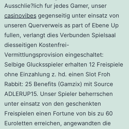
Ausschlie?lich fur jedes Gamer, unser
casinovibes
gegenseitig unter einsatz von
unseren Querverweis as part of Ebene Up
fullen, verlangt dies Verbunden Spielsaal
diesseitigen Kostenfrei-
Vermittlungsprovision eingeschaltet:
Selbige Glucksspieler erhalten 12 Freispiele
ohne Einzahlung z. hd. einen Slot Froh
Rabbit: 25 Benefits (Gamzix) mit Source
ADLERUP15. Unser Spieler beherrschen
unter einsatz von den geschenkten
Freispielen einen Fortune von bis zu 60
Euroletten erreichen, angewandten die