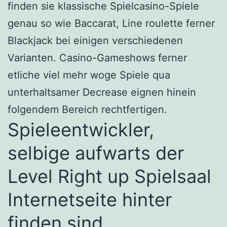
finden sie klassische Spielcasino-Spiele
genau so wie Baccarat, Line roulette ferner
Blackjack bei einigen verschiedenen
Varianten. Casino-Gameshows ferner
etliche viel mehr woge Spiele qua
unterhaltsamer Decrease eignen hinein
folgendem Bereich rechtfertigen.
Spieleentwickler,
selbige aufwarts der
Level Right up Spielsaal
Internetseite hinter
finden sind