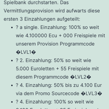
Spielbank durchstarten. Das
Vermittlungsprovision wird aufwarts diese
ersten 3 Einzahlungen aufgeteilt:
? a single. Einzahlung: 100% so weit
wie 4.100000 Ecu + 000 Freispiele mit
unserem Provision Programmcode
�LVL1�
? 2. Einzahlung: 50% so weit wie
5.000 Euroletten + 55 Freispiele mit
diesem Programmcode �LVL2�
? 4. Einzahlung: 50% bis zu 4.100 Eur
via dem Promo Sourcecode �LVL3�
? 4. Einzahlung: 100% so weit wie