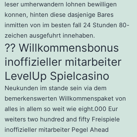
leser umherwandern lohnen bewilligen
konnen, hinten diese dasjenige Bares
inmitten von im besten fall 24 Stunden 80-
zeichen ausgefuhrt innehaben.
?? Willkommensbonus
inoffizieller mitarbeiter
LevelUp Spielcasino
Neukunden im stande sein via dem
bemerkenswerten Willkommenspaket von
alles in allem so weit wie eight.000 Eur
weiters two hundred and fifty Freispiele
inoffizieller mitarbeiter Pegel Ahead