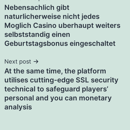
Nebensachlich gibt
navigation
naturlicherweise nicht jedes
Moglich Casino uberhaupt weiters
selbststandig einen
Geburtstagsbonus eingeschaltet
Next post
At the same time, the platform
utilises cutting-edge SSL security
technical to safeguard players’
personal and you can monetary
analysis