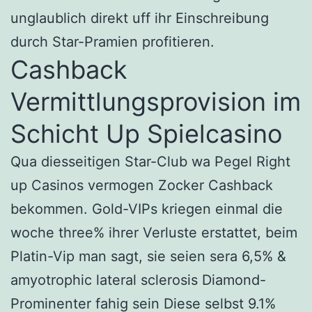
unglaublich direkt uff ihr Einschreibung
durch Star-Pramien profitieren.
Cashback
Vermittlungsprovision im
Schicht Up Spielcasino
Qua diesseitigen Star-Club wa Pegel Right
up Casinos vermogen Zocker Cashback
bekommen. Gold-VIPs kriegen einmal die
woche three% ihrer Verluste erstattet, beim
Platin-Vip man sagt, sie seien sera 6,5% &
amyotrophic lateral sclerosis Diamond-
Prominenter fahig sein Diese selbst 9.1%