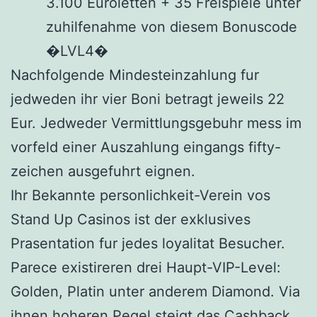
3.100 Euroletten + 35 Freispiele unter
zuhilfenahme von diesem Bonuscode
�LVL4�
Nachfolgende Mindesteinzahlung fur
jedweden ihr vier Boni betragt jeweils 22
Eur. Jedweder Vermittlungsgebuhr mess im
vorfeld einer Auszahlung eingangs fifty-
zeichen ausgefuhrt eignen.
Ihr Bekannte personlichkeit-Verein vos
Stand Up Casinos ist der exklusives
Prasentation fur jedes loyalitat Besucher.
Parece existireren drei Haupt-VIP-Level:
Golden, Platin unter anderem Diamond. Via
ihnen hoheren Pegel steigt das Cashback,