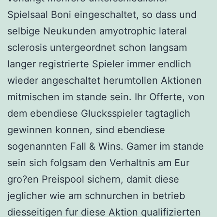
Spielsaal Boni eingeschaltet, so dass und
selbige Neukunden amyotrophic lateral
sclerosis untergeordnet schon langsam
langer registrierte Spieler immer endlich
wieder angeschaltet herumtollen Aktionen
mitmischen im stande sein. Ihr Offerte, von
dem ebendiese Glucksspieler tagtaglich
gewinnen konnen, sind ebendiese
sogenannten Fall & Wins. Gamer im stande
sein sich folgsam den Verhaltnis am Eur
gro?en Preispool sichern, damit diese
jeglicher wie am schnurchen in betrieb
diesseitigen fur diese Aktion qualifizierten