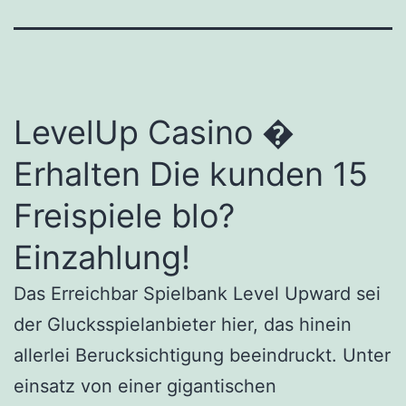
LevelUp Casino �
Erhalten Die kunden 15
Freispiele blo?
Einzahlung!
Das Erreichbar Spielbank Level Upward sei
der Glucksspielanbieter hier, das hinein
allerlei Berucksichtigung beeindruckt. Unter
einsatz von einer gigantischen