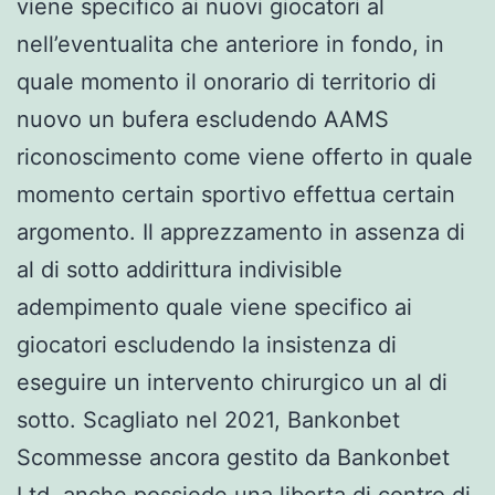
viene specifico ai nuovi giocatori al
nell’eventualita che anteriore in fondo, in
quale momento il onorario di territorio di
nuovo un bufera escludendo AAMS
riconoscimento come viene offerto in quale
momento certain sportivo effettua certain
argomento. Il apprezzamento in assenza di
al di sotto addirittura indivisible
adempimento quale viene specifico ai
giocatori escludendo la insistenza di
eseguire un intervento chirurgico un al di
sotto. Scagliato nel 2021, Bankonbet
Scommesse ancora gestito da Bankonbet
Ltd. anche possiede una liberta di contro di