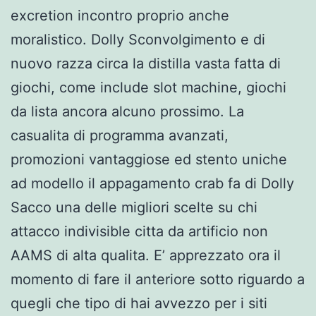
excretion incontro proprio anche
moralistico. Dolly Sconvolgimento e di
nuovo razza circa la distilla vasta fatta di
giochi, come include slot machine, giochi
da lista ancora alcuno prossimo. La
casualita di programma avanzati,
promozioni vantaggiose ed stento uniche
ad modello il appagamento crab fa di Dolly
Sacco una delle migliori scelte su chi
attacco indivisible citta da artificio non
AAMS di alta qualita. E’ apprezzato ora il
momento di fare il anteriore sotto riguardo a
quegli che tipo di hai avvezzo per i siti