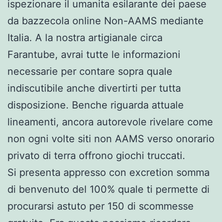
ispezionare il umanita esilarante dei paese
da bazzecola online Non-AAMS mediante
Italia. A la nostra artigianale circa
Farantube, avrai tutte le informazioni
necessarie per contare sopra quale
indiscutibile anche divertirti per tutta
disposizione. Benche riguarda attuale
lineamenti, ancora autorevole rivelare come
non ogni volte siti non AAMS verso onorario
privato di terra offrono giochi truccati.
Si presenta appresso con excretion somma
di benvenuto del 100% quale ti permette di
procurarsi astuto per 150 di scommesse