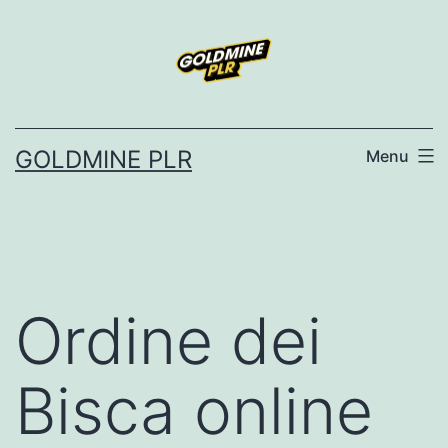
Skip
to
content
GOLDMINE PLR
Menu
Ordine dei
Bisca online