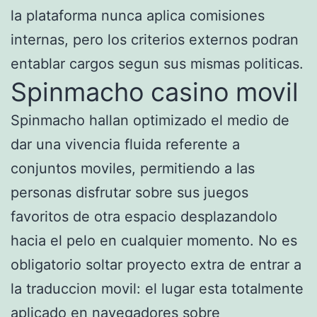
la plataforma nunca aplica comisiones
internas, pero los criterios externos podran
entablar cargos segun sus mismas politicas.
Spinmacho casino movil
Spinmacho hallan optimizado el medio de
dar una vivencia fluida referente a
conjuntos moviles, permitiendo a las
personas disfrutar sobre sus juegos
favoritos de otra espacio desplazandolo
hacia el pelo en cualquier momento. No es
obligatorio soltar proyecto extra de entrar a
la traduccion movil: el lugar esta totalmente
aplicado en navegadores sobre