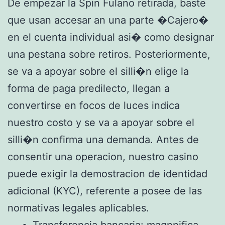
De empezar la Spin Fulano retirada, baste
que usan accesar an una parte �Cajero�
en el cuenta individual asi� como designar
una pestana sobre retiros. Posteriormente,
se va a apoyar sobre el silli�n elige la
forma de paga predilecto, llegan a
convertirse en focos de luces indica
nuestro costo y se va a apoyar sobre el
silli�n confirma una demanda. Antes de
consentir una operacion, nuestro casino
puede exigir la demostracion de identidad
adicional (KYC), referente a posee de las
normativas legales aplicables.
Transferencia bancaria: magnnifica