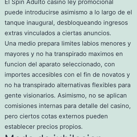
El Spin Adulto casino ley promocional
puede introducirse asimismo a lo largo de el
tanque inaugural, desbloqueando ingresos
extras vinculados a ciertas anuncios.
Una medio prepara limites labios menores y
mayores y no ha transpirado maximos en
funcion del aparato seleccionado, con
importes accesibles con el fin de novatos y
no ha transpirado alternativas flexibles para
gente visionarios. Asimismo, no se aplican
comisiones internas para detalle del casino,
pero ciertos cotas externos pueden
establecer precios propios.