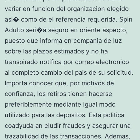
variar en funcion del organizacion elegido
asi� como de el referencia requerida. Spin
Adulto seri�a seguro en oriente aspecto,
puesto que informa en compania de luz
sobre las plazos estimados y no ha
transpirado notifica por correo electronico
al completo cambio del pais de su solicitud.
Importa conocer que, por motivos de
confianza, los retiros tienen hacerse
preferiblemente mediante igual modo
utilizado para las depositos. Esta politica
coadyuda an eludir fraudes y asegurar una
trazabilidad de las transacciones. Ademas,