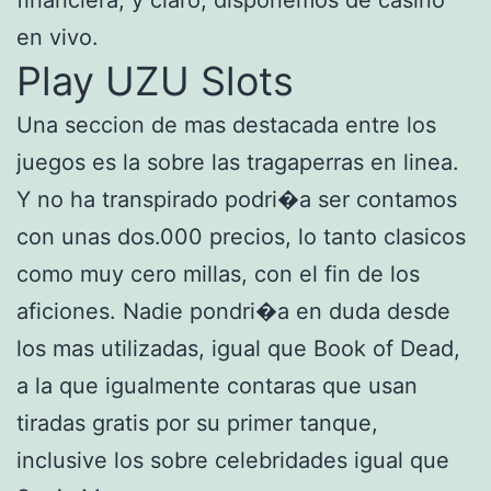
en vivo.
Play UZU Slots
Una seccion de mas destacada entre los
juegos es la sobre las tragaperras en linea.
Y no ha transpirado podri�a ser contamos
con unas dos.000 precios, lo tanto clasicos
como muy cero millas, con el fin de los
aficiones. Nadie pondri�a en duda desde
los mas utilizadas, igual que Book of Dead,
a la que igualmente contaras que usan
tiradas gratis por su primer tanque,
inclusive los sobre celebridades igual que