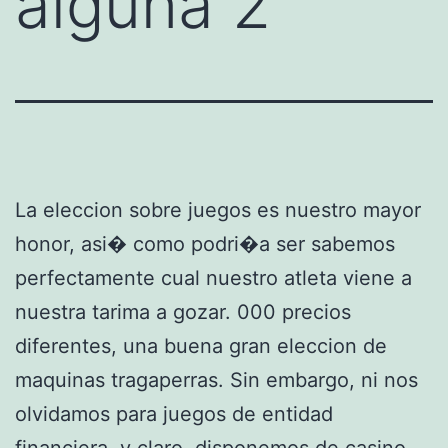
alguna 2
La eleccion sobre juegos es nuestro mayor
honor, asi� como podri�a ser sabemos
perfectamente cual nuestro atleta viene a
nuestra tarima a gozar. 000 precios
diferentes, una buena gran eleccion de
maquinas tragaperras. Sin embargo, ni nos
olvidamos para juegos de entidad
financiera, y claro, disponemos de casino