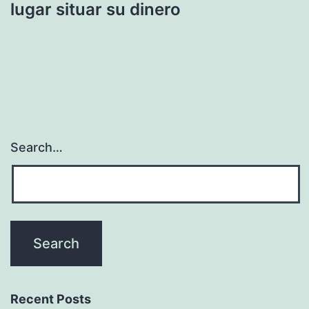
lugar situar su dinero
Search…
Recent Posts