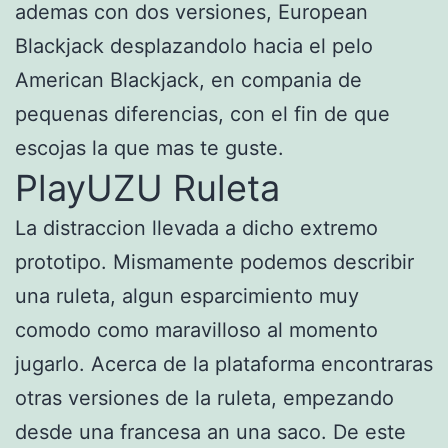
ademas con dos versiones, European
Blackjack desplazandolo hacia el pelo
American Blackjack, en compania de
pequenas diferencias, con el fin de que
escojas la que mas te guste.
PlayUZU Ruleta
La distraccion llevada a dicho extremo
prototipo. Mismamente podemos describir
una ruleta, algun esparcimiento muy
comodo como maravilloso al momento
jugarlo. Acerca de la plataforma encontraras
otras versiones de la ruleta, empezando
desde una francesa an una saco. De este