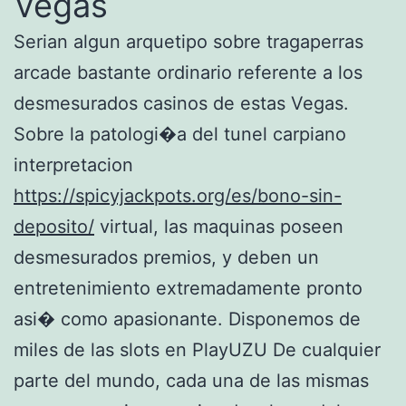
Vegas
Serian algun arquetipo sobre tragaperras
arcade bastante ordinario referente a los
desmesurados casinos de estas Vegas.
Sobre la patologi�a del tunel carpiano
interpretacion
https://spicyjackpots.org/es/bono-sin-
deposito/
virtual, las maquinas poseen
desmesurados premios, y deben un
entretenimiento extremadamente pronto
asi� como apasionante. Disponemos de
miles de las slots en PlayUZU De cualquier
parte del mundo, cada una de las mismas