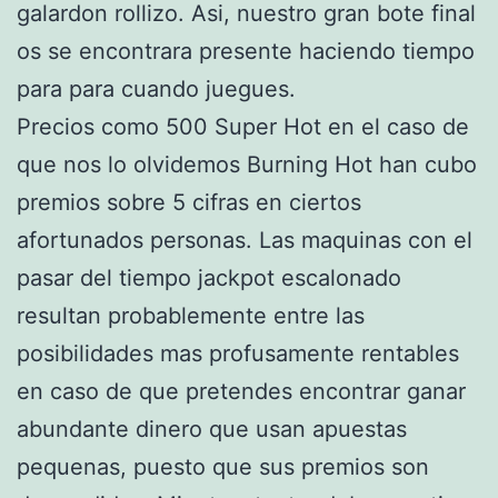
galardon rollizo. Asi, nuestro gran bote final
os se encontrara presente haciendo tiempo
para para cuando juegues.
Precios como 500 Super Hot en el caso de
que nos lo olvidemos Burning Hot han cubo
premios sobre 5 cifras en ciertos
afortunados personas. Las maquinas con el
pasar del tiempo jackpot escalonado
resultan probablemente entre las
posibilidades mas profusamente rentables
en caso de que pretendes encontrar ganar
abundante dinero que usan apuestas
pequenas, puesto que sus premios son