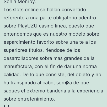
Sonia Monroy.
Los slots online se hallan convertido
referente a una parte obligatorio adentro
sobre PlayUZU casino linea, puesto que
entendemos que es nuestro modelo sobre
esparcimiento favorito sobre una te a los
superiores titulos, riendose de los
desarrolladores sobra mas grandes de la
manufactura, con el fin de dar una norma
calidad. De lo que consiste, del objeto y no
ha transpirado al cabo, seri�a de que
saques el extremo banderia a la experiencia
sobre entretenimiento.