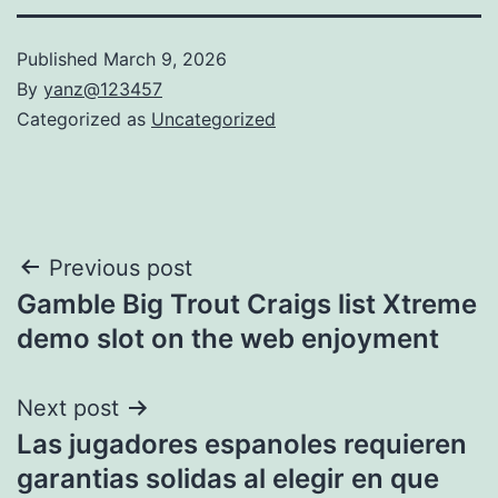
Published
March 9, 2026
By
yanz@123457
Categorized as
Uncategorized
Post
Previous post
Gamble Big Trout Craigs list Xtreme
navigation
demo slot on the web enjoyment
Next post
Las jugadores espanoles requieren
garantias solidas al elegir en que