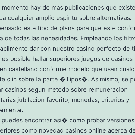
l momento hay de mas publicaciones que exist
da cualquier amplio espiritu sobre alternativas.
ensado este tipo de plana para que este confo
 de todas las necesidades. Empleando los filtr
facilmente dar con nuestro casino perfecto de ti
 es posible hallar superiores juegos de casinos
 en castellano conforme modelo que usan cualq
e clic sobre la parte �Tipos�. Asimismo, se p
ar casinos segun metodo sobre remuneracion
arias jubilacion favorito, monedas, criterios y
temente.
 puedes encontrar asi� como probar versione
eriores como novedad casinos online acerca d