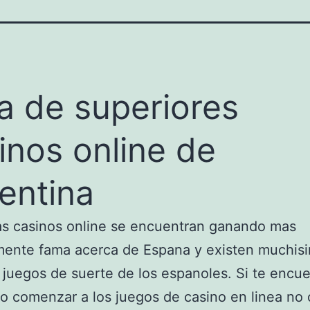
a de superiores
inos online de
entina
as casinos online se encuentran ganando mas
mente fama acerca de Espana y existen muchis
e juegos de suerte de los espanoles. Si te encu
 comenzar a los juegos de casino en linea no 