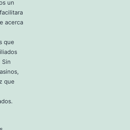
os un
acilitara
ne acerca
os que
iliados
 Sin
asinos,
z que
ados.
s