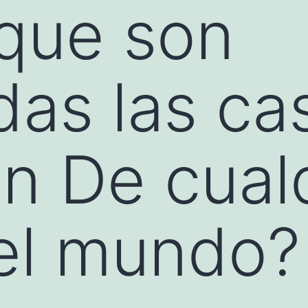
 que son
das las ca
en De cual
el mundo?