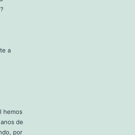
a?
te a
al hemos
 anos de
ndo, por