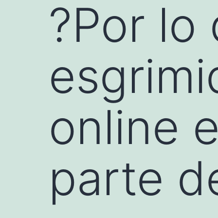
?Por lo
esgrimi
online 
parte d