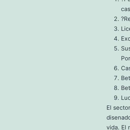
cas
?Re
Lic
Exc
Sus
Por
Ca
Bet
Bet
Luc
El secto
disenado
vida. El