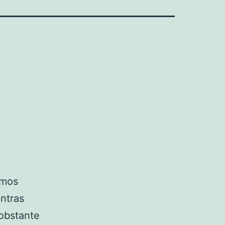
imos
entras
obstante