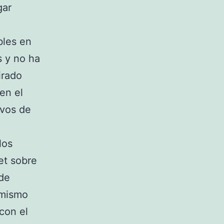
gar
bles en
s y no ha
irado
en el
ivos de
los
et sobre
de
imismo
con el