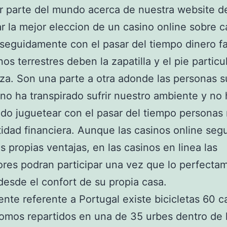
r parte del mundo acerca de nuestra website d
r la mejor eleccion de un casino online sobre c
 seguidamente con el pasar del tiempo dinero f
os terrestres deben la zapatilla y el pie particu
za. Son una parte a otra adonde las personas s
 no ha transpirado sufrir nuestro ambiente y no
ado juguetear con el pasar del tiempo personas 
tidad financiera. Aunque las casinos online seg
as propias ventajas, en las casinos en linea las
res podran participar una vez que lo perfecta
esde el confort de su propia casa.
nte referente a Portugal existe bicicletas 60 c
omos repartidos en una de 35 urbes dentro de 