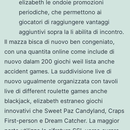
elizabeth le ondoie promozioni
periodiche, che permettono ai
giocatori di raggiungere vantaggi
aggiuntivi sopra la li abilita di incontro.
Il mazza bisca di nuovo ben congeniato,
con una quantita online come include di
nuovo dalam 200 giochi weil lista anche
accident games. La suddivisione live di
nuovo ugualmente organizzata con tavoli
live di different roulette games anche
blackjack, elizabeth estraneo giochi
innovativi che Sweet Paz Candyland, Craps
First-person e Dream Catcher. La maggior