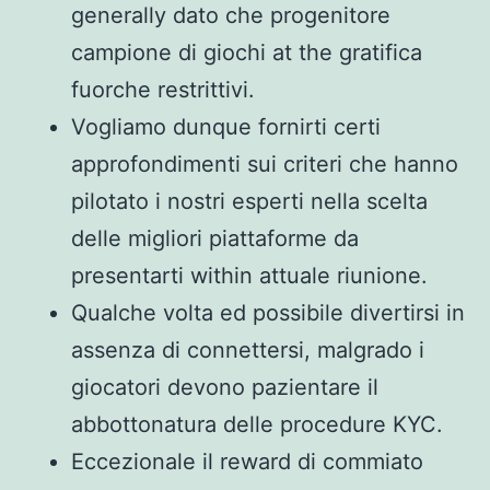
generally dato che progenitore
campione di giochi at the gratifica
fuorche restrittivi.
Vogliamo dunque fornirti certi
approfondimenti sui criteri che hanno
pilotato i nostri esperti nella scelta
delle migliori piattaforme da
presentarti within attuale riunione.
Qualche volta ed possibile divertirsi in
assenza di connettersi, malgrado i
giocatori devono pazientare il
abbottonatura delle procedure KYC.
Eccezionale il reward di commiato