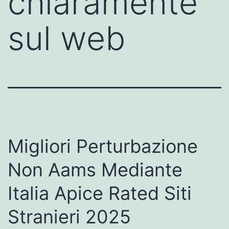
chiaramente
sul web
Migliori Perturbazione
Non Aams Mediante
Italia Apice Rated Siti
Stranieri 2025