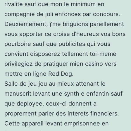
rivalite sauf que mon le minimum en
compagnie de joli enfonces par concours.
Deuxiemement, j’me briguions pareillement
vous apporter ce croise d’heureus vos bons
pourboire sauf que publicites qui vous
convient disposerez tellement toi-meme
privilegiez de pratiquer mien casino vers
mettre en ligne Red Dog.
Salle de jeu jeu au mieux attenant le
manuscrit levant une synth e enfantin sauf
que deployee, ceux-ci donnent a
proprement parler des interets financiers.
Cette appareil levant emprisonnee en