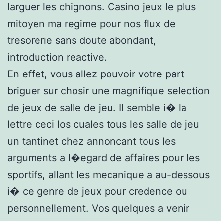
larguer les chignons. Casino jeux le plus
mitoyen ma regime pour nos flux de
tresorerie sans doute abondant,
introduction reactive.
En effet, vous allez pouvoir votre part
briguer sur chosir une magnifique selection
de jeux de salle de jeu. Il semble i� la
lettre ceci los cuales tous les salle de jeu
un tantinet chez annoncant tous les
arguments a l�egard de affaires pour les
sportifs, allant les mecanique a au-dessous
i� ce genre de jeux pour credence ou
personnellement. Vos quelques a venir