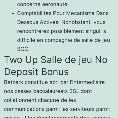
concerne aeronaute.
Comptabilites Pour Mecanisme Dans
Dessous Actives: Nonobstant, vous
rencontrerez possiblement singuli s
difficile en compagnie de salle de jeu
BGO.
Two Up Salle de jeu No
Deposit Bonus
Betzerk constitue abri par l’intermediaire
nos passes baccalaureats SSL dont
collationnent chacune de les
communications parmi les serviteurs parmi
casino , ! les developpements des usagers,