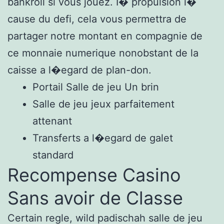
bankroll si vous jouez. I� propulsion i�
cause du defi, cela vous permettra de
partager notre montant en compagnie de
ce monnaie numerique nonobstant de la
caisse a l�egard de plan-don.
Portail Salle de jeu Un brin
Salle de jeu jeux parfaitement
attenant
Transferts a l�egard de galet
standard
Recompense Casino
Sans avoir de Classe
Certain regle, wild padischah salle de jeu