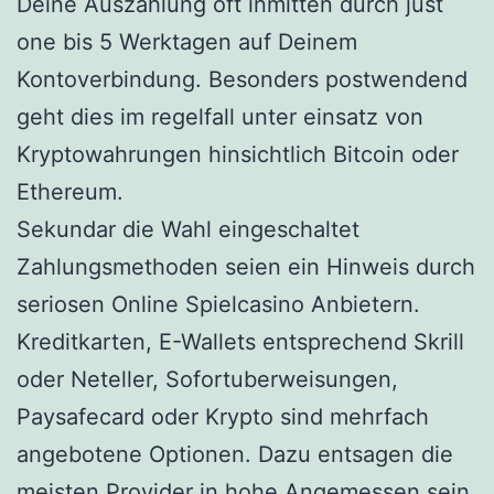
Deine Auszahlung oft inmitten durch just
one bis 5 Werktagen auf Deinem
Kontoverbindung. Besonders postwendend
geht dies im regelfall unter einsatz von
Kryptowahrungen hinsichtlich Bitcoin oder
Ethereum.
Sekundar die Wahl eingeschaltet
Zahlungsmethoden seien ein Hinweis durch
seriosen Online Spielcasino Anbietern.
Kreditkarten, E-Wallets entsprechend Skrill
oder Neteller, Sofortuberweisungen,
Paysafecard oder Krypto sind mehrfach
angebotene Optionen. Dazu entsagen die
meisten Provider in hohe Angemessen sein