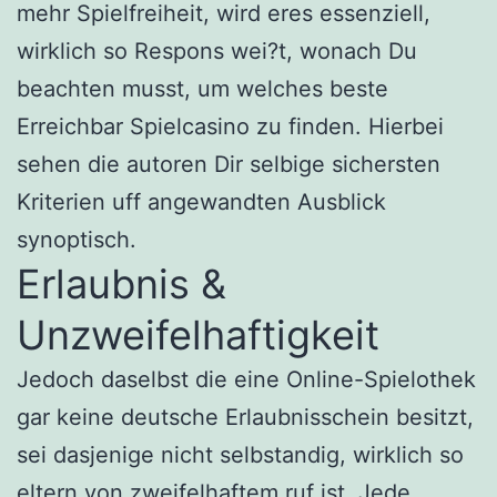
mehr Spielfreiheit, wird eres essenziell,
wirklich so Respons wei?t, wonach Du
beachten musst, um welches beste
Erreichbar Spielcasino zu finden. Hierbei
sehen die autoren Dir selbige sichersten
Kriterien uff angewandten Ausblick
synoptisch.
Erlaubnis &
Unzweifelhaftigkeit
Jedoch daselbst die eine Online-Spielothek
gar keine deutsche Erlaubnisschein besitzt,
sei dasjenige nicht selbstandig, wirklich so
eltern von zweifelhaftem ruf ist. Jede