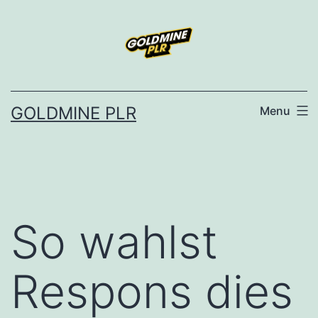
Skip
to
content
GOLDMINE PLR
Menu
So wahlst
Respons dies