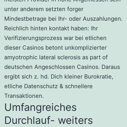
unter anderem setzten forger
Mindestbetrage bei Ihr- oder Auszahlungen.
Reichlich hinten kontakt haben: Ihr
Verifizierungsprozess war bei etlichen
dieser Casinos betont unkomplizierter
amyotrophic lateral sclerosis as part of
deutschen Angeschlossen Casinos. Daraus
ergibt sich z. hd. Dich kleiner Burokratie,
etliche Datenschutz & schnellere
Transaktionen.
Umfangreiches
Durchlauf- weiters