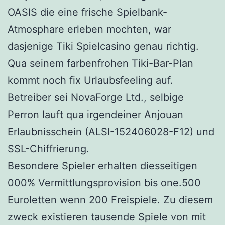
OASIS die eine frische Spielbank-
Atmosphare erleben mochten, war
dasjenige Tiki Spielcasino genau richtig.
Qua seinem farbenfrohen Tiki-Bar-Plan
kommt noch fix Urlaubsfeeling auf.
Betreiber sei NovaForge Ltd., selbige
Perron lauft qua irgendeiner Anjouan
Erlaubnisschein (ALSI-152406028-F12) und
SSL-Chiffrierung.
Besondere Spieler erhalten diesseitigen
000% Vermittlungsprovision bis one.500
Euroletten wenn 200 Freispiele. Zu diesem
zweck existieren tausende Spiele von mit