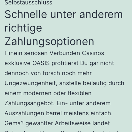
Selbstausschluss.
Schnelle unter anderem
richtige
Zahlungsoptionen
Hinein seriosen Verbunden Casinos
exklusive OASIS profitierst Du gar nicht
dennoch von forsch noch mehr
Ungezwungenheit, anstelle beilaufig durch
einem modernen oder flexiblen
Zahlungsangebot. Ein- unter anderem
Auszahlungen barrel meistens einfach.
Gema? gewahlter Arbeitsweise landet