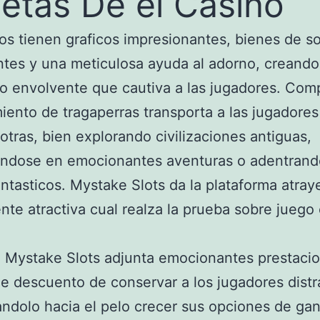
jetas De el Casino
os tienen graficos impresionantes, bienes de s
tes y una meticulosa ayuda al adorno, creando
o envolvente que cautiva a las jugadores. Com
iento de tragaperras transporta a las jugadores
 otras, bien explorando civilizaciones antiguas,
ndose en emocionantes aventuras o adentrand
antasticos. Mystake Slots da la plataforma atray
nte atractiva cual realza la prueba sobre juego
 Mystake Slots adjunta emocionantes prestaci
e descuento de conservar a los jugadores dist
ndolo hacia el pelo crecer sus opciones de gan