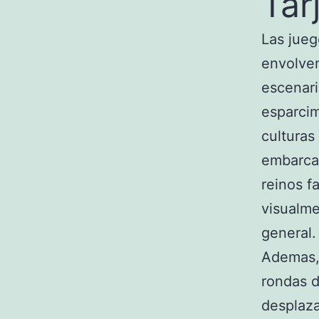
Tar
Las jueg
envolven
escenari
esparcim
culturas
embarca
reinos f
visualme
general.
Ademas,
rondas d
desplaza