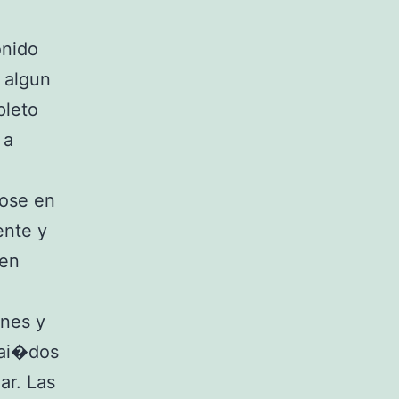
onido
 algun
pleto
 a
ose en
ente y
 en
ones y
rai�dos
ar. Las