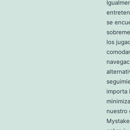
Igualmen
entreten
se encue
sobremes
los juga
comodame
navegaci
alternat
seguimie
importa 
minimiz
nuestro 
Mystake 