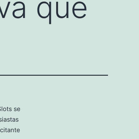
iva que
lots se
siastas
citante