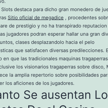
vo.
Slots destaca para dicho gran monedero de ju
rras
Sitio oficial de megadice
, procedentes sobr
are de prestigio y no ha transpirado reputacion 
Las jugadores podran esperar hallar una gran di
untos, clases desplazandolo hacia el pelo
isticas que satisfacen diversas predilecciones. 
en que las tradicionales maquinas tragaperras
nclusive los visionarios tragaperras sobre disco,
rece la amplia repertorio sobre posibilidades par
r los aficiones de los jugadores.
nto Se ausentan Lo