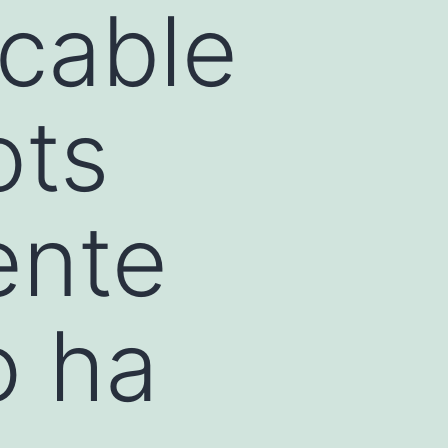
cable
ots
ente
o ha