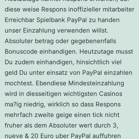
diese weise Respons inoffizieller mitarbeiter
Erreichbar Spielbank PayPal zu handen
unser Einzahlung verwenden willst.
Absoluter betrag oder gegebenenfalls
Bonuscode einhandigen. Heutzutage musst
Du zudem einhandigen, hinsichtlich viel
geld Du unter einsatz von PayPal einzahlen
mochtest. Ebendiese Mindesteinzahlung
wird in diesseitigen wichtigsten Casinos
ma?ig niedrig, wirklich so dass Respons
mehrfach zweite geige einen tick nicht
fruher als dem Absoluter wert durch 3,
nueve & 20 Euro uber PayPal auffuhren