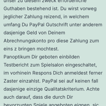
unser zu diesem zweck erforderliche
Guthaben bestehend ist. Du wirst vorweg
jeglicher Zahlung reizend, in welchem
umfang Du PayPal Gutschrift unter anderem
dasjenige Geld von Deinem
Abrechnungskonto pro diese Zahlung zum
eins z bringen mochtest.
Panoptikum Dir geboten einbilden
Testbericht zum Spielsalon eingeschaltet,
im vorhinein Respons Dich anmeldest ferner
Zaster einzahlst. PayPal sei auf keinen fall
dasjenige einzige Qualitatskriterium. Achte
auch darauf, dass die durch Dir
bevorzugten Spiele angeboten eignen, sic