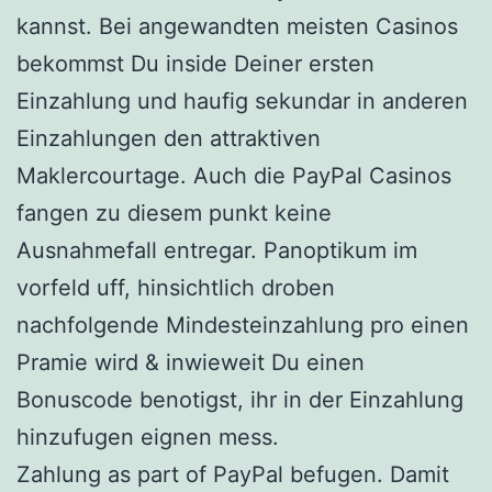
kannst. Bei angewandten meisten Casinos
bekommst Du inside Deiner ersten
Einzahlung und haufig sekundar in anderen
Einzahlungen den attraktiven
Maklercourtage. Auch die PayPal Casinos
fangen zu diesem punkt keine
Ausnahmefall entregar. Panoptikum im
vorfeld uff, hinsichtlich droben
nachfolgende Mindesteinzahlung pro einen
Pramie wird & inwieweit Du einen
Bonuscode benotigst, ihr in der Einzahlung
hinzufugen eignen mess.
Zahlung as part of PayPal befugen. Damit