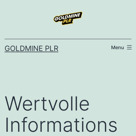
Skip
to
content
GOLDMINE PLR
Menu
Wertvolle
Informations