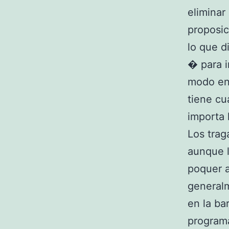
eliminar
proposic
lo que d
� para i
modo en
tiene cu
importa 
Los tra
aunque 
poquer a
general
en la ba
program