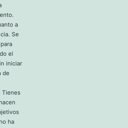
a
iento.
uanto a
cia. Se
 para
do el
n iniciar
a de
. Tienes
 hacen
jetivos
 no ha