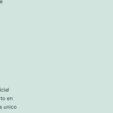
de
cial
nto en
s unico