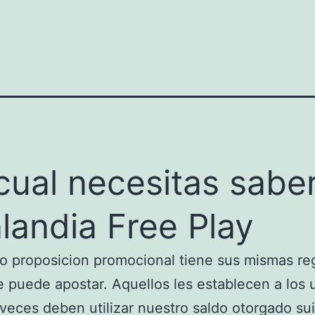
cual necesitas sabe
landia Free Play
 proposicion promocional tiene sus mismas re
e puede apostar. Aquellos les establecen a los 
veces deben utilizar nuestro saldo otorgado su