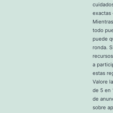
cuidados
exactas 
Mientras
todo pue
puede qu
ronda. S
recursos
a partic
estas re
Valore l
de 5 en 
de anunc
sobre ap