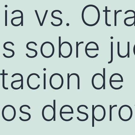
ia vs. Otr
s sobre ju
tacion de
vos despro