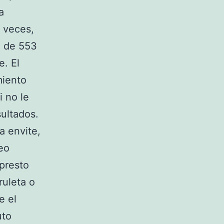
a
5 veces,
o de 553
. El
miento
i no le
ultados.
 envite,
eo
presto
uleta o
e el
uto