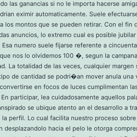
ado las ganancias si no le importa hacerse amig
drian eximir automaticamente. Suele efectuarse
a los montos que se pueden retirar. Con el fin 
as anuncios, lo extremo cual es posible jubilar
 Esa numero suele fijarse referente a cincuenta
 que nos lo olvidemos 100 �, segun la campan
ad. La totalidad de las veces, cualquier margen 
tipo de cantidad se podri�an mover anula una
 convertirse en focos de luces cumplimentan la
En participar, lea cuidadosamente aquellos pal
anspirado se ubique atento an el desarrollo a tr
 la perfil. Lo cual facilita nuestro proceso sobre
on desplazandolo hacia el pelo le otorga compre