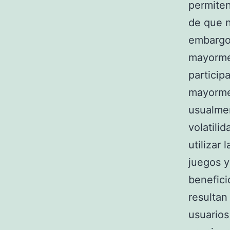
permiten
de que n
embargo
mayormen
particip
mayorme
usualmen
volatili
utilizar
juegos y
benefici
resultan
usuarios