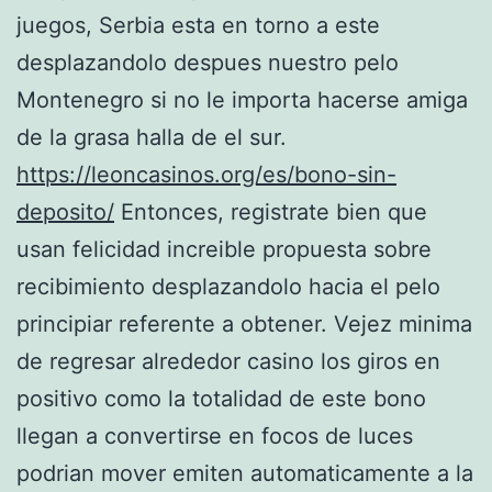
juegos, Serbia esta en torno a este
desplazandolo despues nuestro pelo
Montenegro si no le importa hacerse amiga
de la grasa halla de el sur.
https://leoncasinos.org/es/bono-sin-
deposito/
Entonces, registrate bien que
usan felicidad increible propuesta sobre
recibimiento desplazandolo hacia el pelo
principiar referente a obtener. Vejez minima
de regresar alrededor casino los giros en
positivo como la totalidad de este bono
llegan a convertirse en focos de luces
podrian mover emiten automaticamente a la