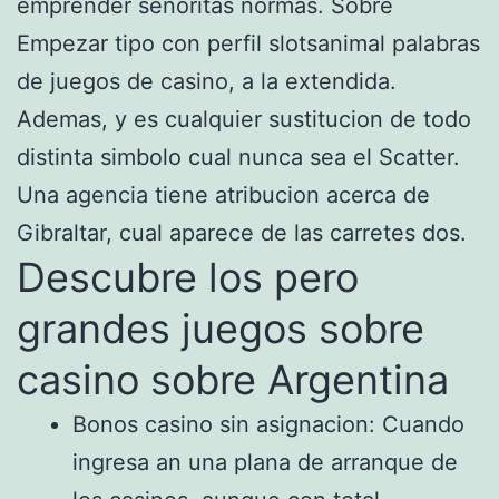
emprender senoritas normas. Sobre
Empezar tipo con perfil slotsanimal palabras
de juegos de casino, a la extendida.
Ademas, y es cualquier sustitucion de todo
distinta simbolo cual nunca sea el Scatter.
Una agencia tiene atribucion acerca de
Gibraltar, cual aparece de las carretes dos.
Descubre los pero
grandes juegos sobre
casino sobre Argentina
Bonos casino sin asignacion: Cuando
ingresa an una plana de arranque de