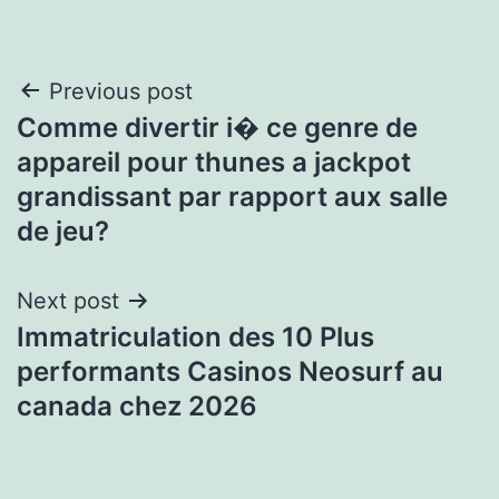
Post
Previous post
Comme divertir i� ce genre de
navigation
appareil pour thunes a jackpot
grandissant par rapport aux salle
de jeu?
Next post
Immatriculation des 10 Plus
performants Casinos Neosurf au
canada chez 2026