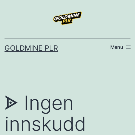
Skip
to
content
GOLDMINE PLR
Menu
ᗎ Ingen
innskudd