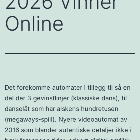
2026 Vinner
Online
Det forekomme automater i tillegg til så en
del der 3 gevinstlinjer (klassiske dans), til
danselåt som har alskens hundretusen
(megaways-spill). Nyere videoautomat av
2016 som blander autentiske detaljer ikke i