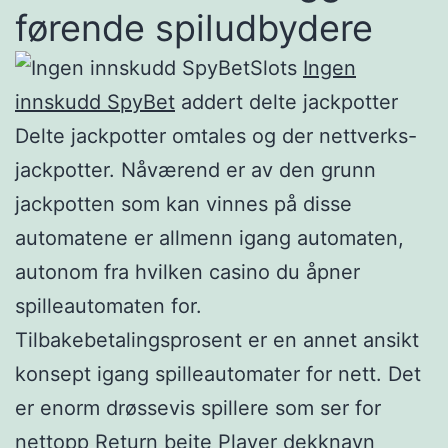
førende spiludbydere
Slots
Ingen
innskudd SpyBet
addert delte jackpotter
Delte jackpotter omtales og der nettverks-
jackpotter. Nåværend er av den grunn
jackpotten som kan vinnes på disse
automatene er allmenn igang automaten,
autonom fra hvilken casino du åpner
spilleautomaten for.
Tilbakebetalingsprosent er en annet ansikt
konsept igang spilleautomater for nett. Det
er enorm drøssevis spillere som ser for
nettopp Return beite Player dekknavn