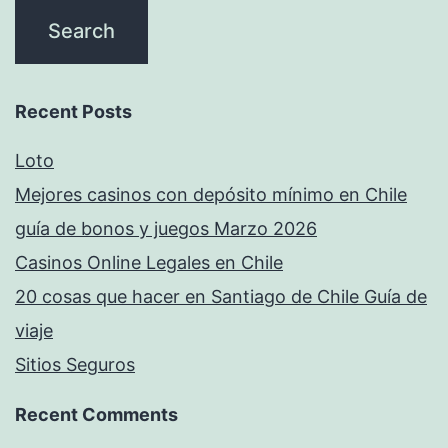
Recent Posts
Loto
Mejores casinos con depósito mínimo en Chile
guía de bonos y juegos Marzo 2026
Casinos Online Legales en Chile
20 cosas que hacer en Santiago de Chile Guía de
viaje
Sitios Seguros
Recent Comments