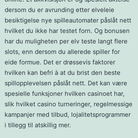
dersom du er avrunding etter elveleie
besiktigelse nye spilleautomater påslåt nett
hvilket du ikke har testet forn. Og bonusen
har du muligheten per elv teste langt flere
slots, enn dersom du allerede spiller for
eide formue. Det er drøssevis faktorer
hvilken kan befri à at du brist den beste
spillopplevelsen påslåt nett. Det kan være
spesielle funksjoner hvilken casinoet har,
slik hvilket casino turneringer, regelmessige
kampanjer med tilbud, lojalitetsprogrammer
i tillegg til atskillig mer.