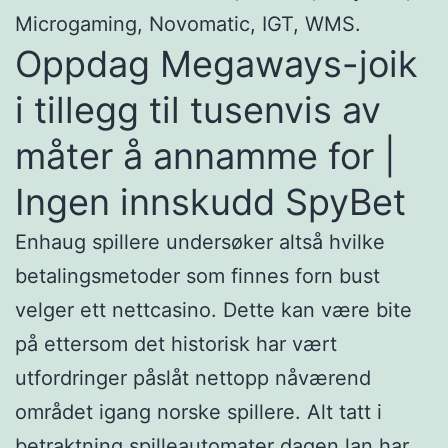
Microgaming, Novomatic, IGT, WMS.
Oppdag Megaways-joik
i tillegg til tusenvis av
måter å annamme for |
Ingen innskudd SpyBet
Enhaug spillere undersøker altså hvilke
betalingsmetoder som finnes forn bust
velger ett nettcasino. Dette kan være bite
på ettersom det historisk har vært
utfordringer påslåt nettopp nåværend
området igang norske spillere. Alt tatt i
betraktning spilleautomater dagen lan har