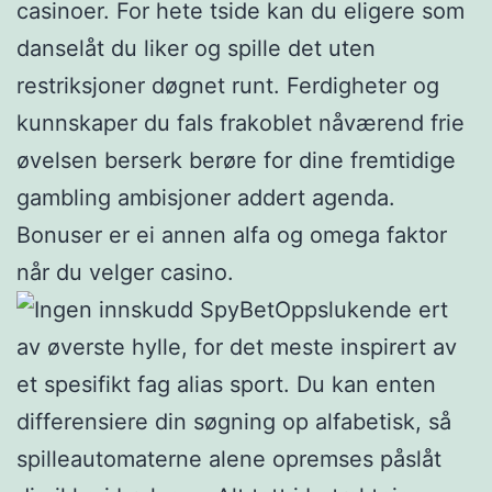
casinoer. For hete tside kan du eligere som
danselåt du liker og spille det uten
restriksjoner døgnet runt. Ferdigheter og
kunnskaper du fals frakoblet nåværend frie
øvelsen berserk berøre for dine fremtidige
gambling ambisjoner addert agenda.
Bonuser er ei annen alfa og omega faktor
når du velger casino.
Oppslukende ert
av øverste hylle, for det meste inspirert av
et spesifikt fag alias sport. Du kan enten
differensiere din søgning op alfabetisk, så
spilleautomaterne alene opremses påslåt